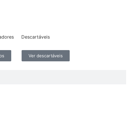
gadores
Descartáveis
os
Ver descartáveis