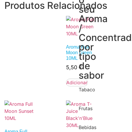
Produtos Relacionados
seu
Aroma
/
Concentra
por
Aroma Full
Moon Green
tipo
10ML
de
5,50
€
sabor
Adicionar
Tabaco
Frutas
Bebidas
Aroma Full