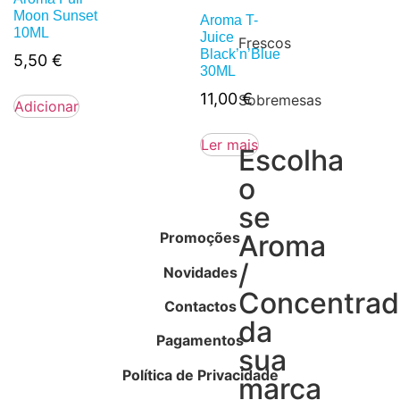
Moon Sunset
Aroma T-
10ML
Juice
Frescos
Black’n’Blue
5,50
€
30ML
11,00
€
Sobremesas
Adicionar
Ler mais
Escolha
o
se
Promoções
Aroma
/
Novidades
Concentra
Contactos
da
Pagamentos
sua
Política de Privacidade
marca