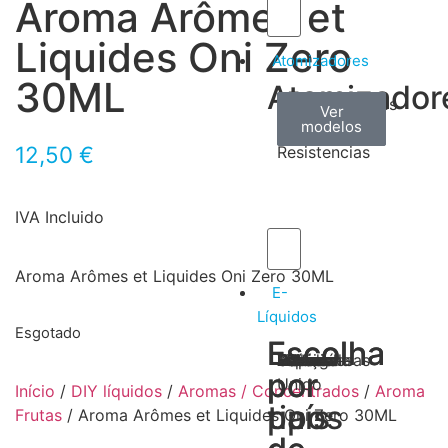
Aroma Arômes et
Liquides Oni Zero
Atomizadores
30ML
Atomizador
Claromizadores
Reconstruíveis
Coils
Ver
Ver
Ver
modelos
modelos
modelos
/
12,50
€
Resistencias
IVA Incluido
Aroma Arômes et Liquides Oni Zero 30ML
E-
Líquidos
Esgotado
Escolha
Escolha
Tabaco
Frutas
Bebidas
Frescos
Sobremesas
Portugal
Alemanha
USA
Reino
Canadá
França
Malásia
Filipinas
Espanha
Polónia
Grécia
por
por
Unido
Início
/
DIY líquidos
/
Aromas / Concentrados
/
Aroma
tipos
país
Frutas
/ Aroma Arômes et Liquides Oni Zero 30ML