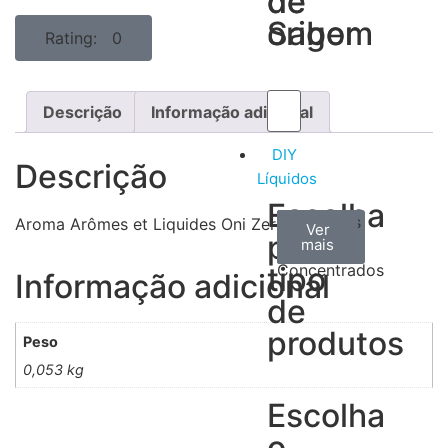
de
de
Sabor
origem
Rating: 0
Descrição
Informação adicional
DIY
Descrição
Líquidos
Escolha
Aromas
Bases
Accesorios
Aroma Arômes et Liquides Oni Zero 30ML
Ver
Ver
Ver
por
todos
mais
mais
/
tipo
Concentrados
Informação adicional
de
produtos
Peso
0,053 kg
Escolha
o