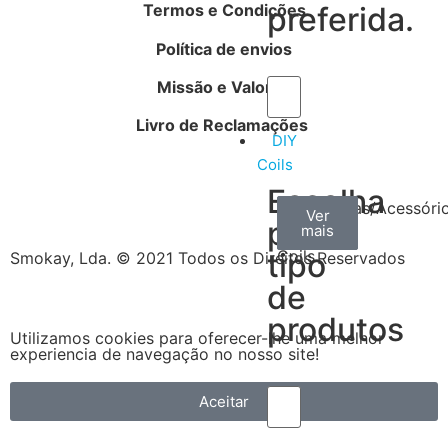
Termos e Condições
preferida.
Política de envios
Missão e Valores
Livro de Reclamações
DIY
Coils
Escolha
Arame
Algodão
Ferramentas/Acessóri
Ver
Ver
Ver
por
mais
mais
mais
–
tipo
Coils
Smokay, Lda. © 2021 Todos os Direitos Reservados
de
produtos
Utilizamos cookies para oferecer-lhe uma melhor
experiencia de navegação no nosso site!
Aceitar