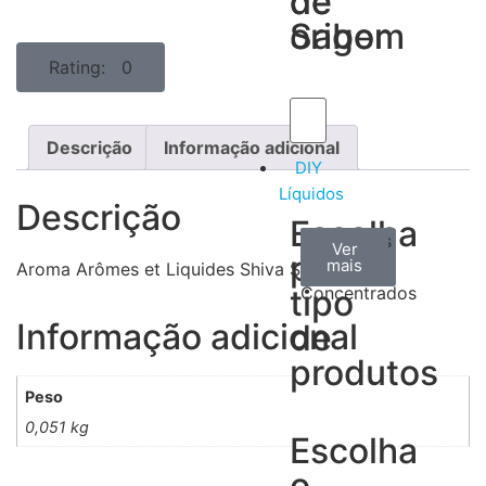
de
de
Sabor
origem
Rating: 0
Descrição
Informação adicional
DIY
Líquidos
Descrição
Escolha
Aromas
Bases
Accesorios
Ver
Ver
Ver
por
todos
mais
mais
/
Aroma Arômes et Liquides Shiva Sweet 30ML
tipo
Concentrados
Informação adicional
de
produtos
Peso
0,051 kg
Escolha
o