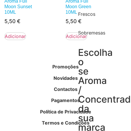
Aroma Full
Aroma Full
Moon Sunset
Moon Green
10ML
10ML
Frescos
5,50
€
5,50
€
Sobremesas
Adicionar
Adicionar
Escolha
o
Promoções
se
Aroma
Novidades
/
Contactos
Concentra
Pagamentos
da
Política de Privacidade
sua
Termos e Condições
marca