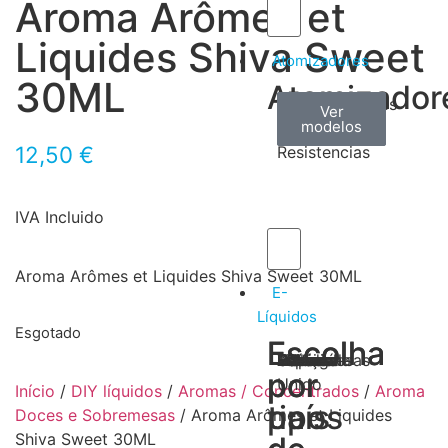
Aroma Arômes et
Liquides Shiva Sweet
Atomizadores
30ML
Atomizador
Claromizadores
Reconstruíveis
Coils
Ver
Ver
Ver
modelos
modelos
modelos
/
12,50
€
Resistencias
IVA Incluido
Aroma Arômes et Liquides Shiva Sweet 30ML
E-
Líquidos
Esgotado
Escolha
Escolha
Tabaco
Frutas
Bebidas
Frescos
Sobremesas
Portugal
Alemanha
USA
Reino
Canadá
França
Malásia
Filipinas
Espanha
Polónia
Grécia
por
por
Unido
Início
/
DIY líquidos
/
Aromas / Concentrados
/
Aroma
tipos
país
Doces e Sobremesas
/ Aroma Arômes et Liquides
Shiva Sweet 30ML