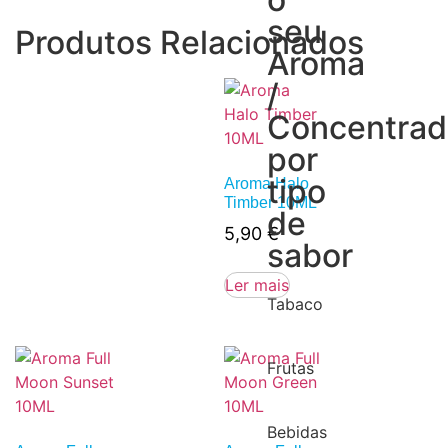
seu
Produtos Relacionados
Aroma
/
Concentra
por
tipo
Aroma Halo
Timber 10ML
de
5,90
€
sabor
Ler mais
Tabaco
Frutas
Bebidas