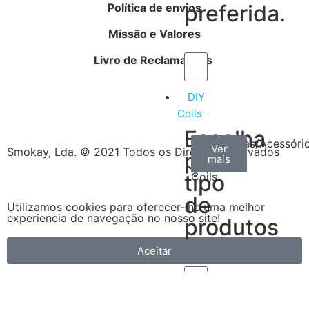
preferida.
Política de envios
Missão e Valores
Livro de Reclamações
DIY
Coils
Escolha
Arame
Algodão
Ferramentas/Acessóri
Ver
Ver
Ver
Smokay, Lda. © 2021 Todos os Direitos Reservados
por
mais
mais
mais
–
tipo
Coils
de
Utilizamos cookies para oferecer-lhe uma melhor
experiencia de navegação no nosso site!
produtos
Aceitar