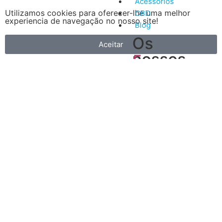
Acessórios
Utilizamos cookies para oferecer-lhe uma melhor
CBD
experiencia de navegação no nosso site!
Blog
Os
Aceitar
nossos
5
artigos
Vantagens
mais
do
recentes
Vape
A
primeira
é
que
é
muito
mais