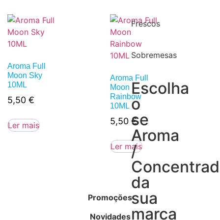
Frescos
Sobremesas
Aroma Full
Moon Sky
Aroma Full
Escolha
10ML
Moon
Rainbow
o
5,50
€
10ML
se
5,50
€
Ler mais
Aroma
Ler mais
/
Concentra
da
sua
Promoções
marca
Novidades