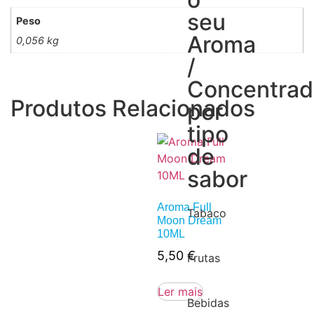
seu
Peso
Aroma
0,056 kg
/
Concentra
Produtos Relacionados
por
tipo
de
sabor
Aroma Full
Tabaco
Moon Dream
10ML
5,50
€
Frutas
Ler mais
Bebidas