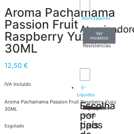
Aroma Pachamama
Atomizadores
Passion Fruit
Atomizador
Claromizadores
Reconstruíveis
Coils
Raspberry Yuzu
Ver
Ver
Ver
modelos
modelos
modelos
/
30ML
Resistencias
12,50
€
IVA Incluido
E-
Líquidos
Aroma Pachamama Passion Fruit Raspberry Yuzu
Escolha
Escolha
Tabaco
Frutas
Bebidas
Frescos
Sobremesas
Portugal
Alemanha
USA
Reino
Canadá
França
Malásia
Filipinas
Espanha
Polónia
Grécia
30ML
por
por
Unido
tipos
país
Esgotado