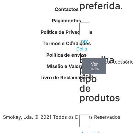
preferida.
Contactos
Pagamentos
Política de Privacidade
DIY
Termos e Condições
Coils
Política de envios
Escolha
Arame
Algodão
Ferramentas/Acessóri
Ver
Ver
Ver
Missão e Valores
por
mais
mais
mais
–
tipo
Coils
Livro de Reclamações
de
produtos
Smokay, Lda. © 2021 Todos os Direitos Reservados