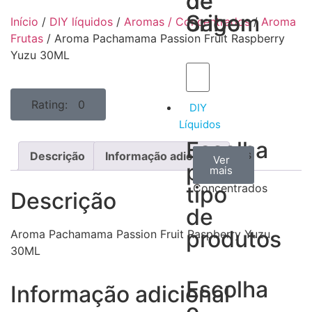
de
de
Sabor
origem
Início
/
DIY líquidos
/
Aromas / Concentrados
/
Aroma
Frutas
/ Aroma Pachamama Passion Fruit Raspberry
Yuzu 30ML
Rating: 0
DIY
Líquidos
Escolha
Aromas
Bases
Accesorios
Descrição
Informação adicional
Ver
Ver
Ver
por
todos
mais
mais
/
tipo
Concentrados
Descrição
de
produtos
Aroma Pachamama Passion Fruit Raspberry Yuzu
30ML
Escolha
Informação adicional
o