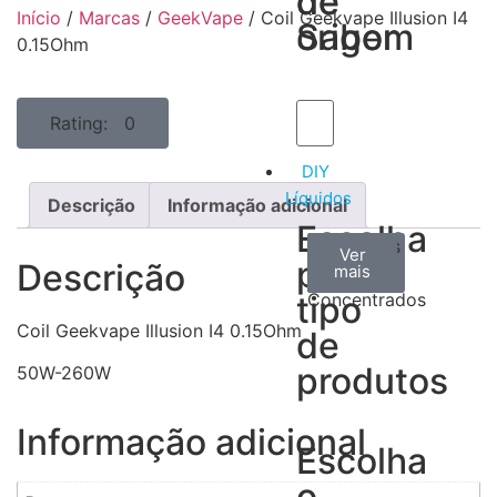
de
de
Início
/
Marcas
/
GeekVape
/ Coil Geekvape Illusion I4
Sabor
origem
0.15Ohm
Rating: 0
DIY
Líquidos
Descrição
Informação adicional
Escolha
Aromas
Bases
Accesorios
Ver
Ver
Ver
por
Descrição
todos
mais
mais
/
tipo
Concentrados
Coil Geekvape Illusion I4 0.15Ohm
de
produtos
50W-260W
Informação adicional
Escolha
o