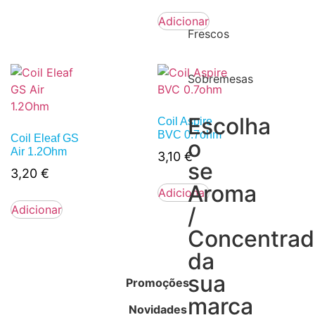
Adicionar
Frescos
Sobremesas
Escolha
Coil Aspire
BVC 0.7ohm
Coil Eleaf GS
o
Air 1.2Ohm
3,10
€
se
3,20
€
Aroma
Adicionar
Adicionar
/
Concentra
da
sua
Promoções
marca
Novidades