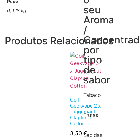
Peso
seu
0,028 kg
Aroma
/
Concentra
Produtos Relacionados
por
tipo
de
sabor
Tabaco
Coil
Geekvape 2 x
Juggernaut
Frutas
Clapton +
Cotton
3,50
€
Bebidas