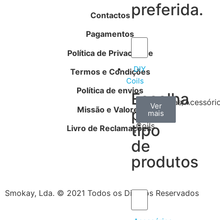
preferida.
Contactos
Pagamentos
Política de Privacidade
DIY
Termos e Condições
Coils
Política de envios
Escolha
Arame
Algodão
Ferramentas/Acessóri
Ver
Ver
Ver
Missão e Valores
por
mais
mais
mais
–
tipo
Coils
Livro de Reclamações
de
produtos
Smokay, Lda. © 2021 Todos os Direitos Reservados