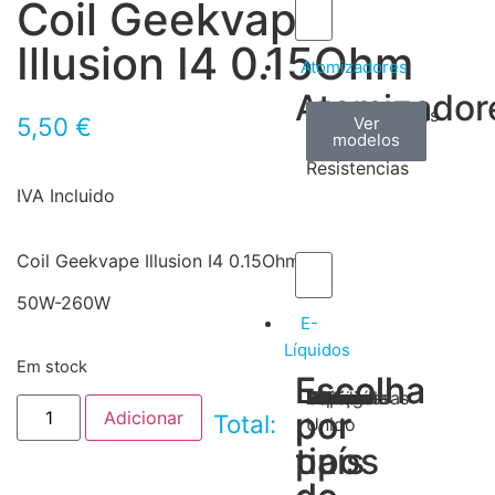
Coil Geekvape
Illusion I4 0.15Ohm
Atomizadores
Atomizador
Claromizadores
Reconstruíveis
Coils
5,50
€
Ver
Ver
Ver
modelos
modelos
modelos
/
Resistencias
IVA Incluido
Coil Geekvape Illusion I4 0.15Ohm
50W-260W
E-
Líquidos
Em stock
Escolha
Escolha
Tabaco
Frutas
Bebidas
Frescos
Sobremesas
Portugal
Alemanha
USA
Reino
Canadá
França
Malásia
Filipinas
Espanha
Polónia
Grécia
por
por
Adicionar
Total:
Unido
tipos
país