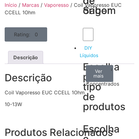
de
de
Início
/
Marcas
/
Vaporesso
/ Coil Vaporesso EUC
Sabor
origem
CCELL 1Ohm
Rating: 0
DIY
Líquidos
Descrição
Escolha
Aromas
Bases
Accesorios
Ver
Ver
Ver
por
Descrição
todos
mais
mais
/
tipo
Concentrados
Coil Vaporesso EUC CCELL 1Ohm
de
produtos
10-13W
Escolha
Produtos Relacionados
o