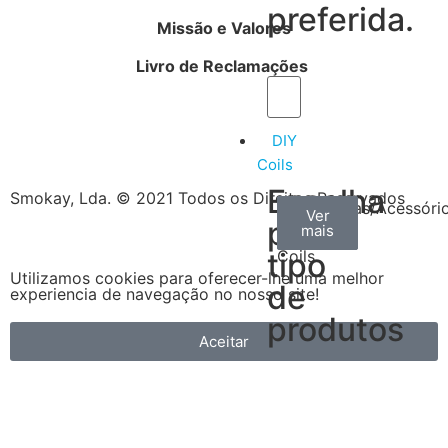
preferida.
Missão e Valores
Livro de Reclamações
DIY
Coils
Escolha
Smokay, Lda. © 2021 Todos os Direitos Reservados
Arame
Algodão
Ferramentas/Acessóri
Ver
Ver
Ver
por
mais
mais
mais
–
tipo
Coils
Utilizamos cookies para oferecer-lhe uma melhor
de
experiencia de navegação no nosso site!
produtos
Aceitar