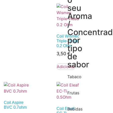
seu
Aroma
/
Concentra
Coil Wismec
por
Triple-Head
tipo
0.2 Ohm
3,50
€
de
sabor
Adicionar
Tabaco
Frutas
Coil Aspire
BVC 0.7ohm
Coil Eleaf
Bebidas