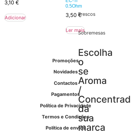
EC-Ti
3,10
€
0.5Ohm
Frescos
3,50
€
Adicionar
Ler mais
Sobremesas
Escolha
o
Promoções
se
Novidades
Aroma
Contactos
/
Pagamentos
Concentra
Política de Privacidade
da
sua
Termos e Condições
marca
Política de envios