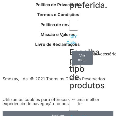
preferida.
Política de Privacidade
Termos e Condições
Política de envios
Missão e Valores
DIY
Coils
Livro de Reclamações
Escolha
Arame
Algodão
Ferramentas/Acessóri
Ver
Ver
Ver
por
mais
mais
mais
–
tipo
Coils
de
Smokay, Lda. © 2021 Todos os Direitos Reservados
produtos
Utilizamos cookies para oferecer-lhe uma melhor
experiencia de navegação no nosso site!
Aceitar