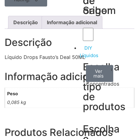
de
de
Sabor
origem
Descrição
Informação adicional
Descrição
DIY
Líquidos
Líquido Drops Fausto’s Deal 50ML
Escolha
Aromas
Bases
Accesorios
Ver
Ver
Ver
Informação adicional
por
todos
mais
mais
/
tipo
Concentrados
de
Peso
0,085 kg
produtos
Escolha
Produtos Relacionados
o