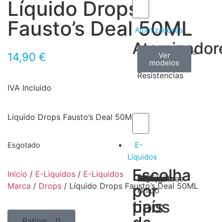
Líquido Drops
Fausto’s Deal 50ML
Atomizadores
Atomizador
Claromizadores
Reconstruíveis
Coils
14,90
€
Ver
Ver
Ver
modelos
modelos
modelos
/
Resistencias
IVA Incluido
Líquido Drops Fausto’s Deal 50ML
E-
Esgotado
Líquidos
Escolha
Escolha
Início
/
E-Liquidos
/
E-Liquidos
Tabaco
Frutas
Bebidas
Frescos
Sobremesas
Portugal
Alemanha
USA
Reino
Canadá
França
Malásia
Filipinas
Espanha
Polónia
Grécia
Marca
/
Drops
/ Líquido Drops Fausto’s Deal 50ML
por
por
Unido
tipos
país
Rating: 0