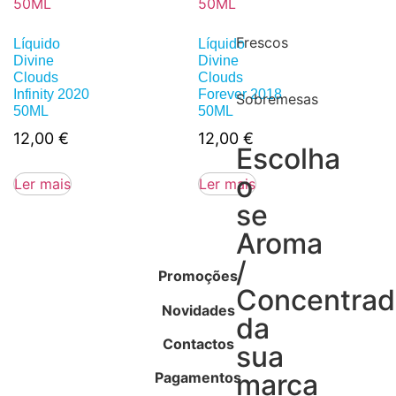
Frescos
Líquido
Líquido
Divine
Divine
Clouds
Clouds
Infinity 2020
Forever 2018
Sobremesas
50ML
50ML
12,00
€
12,00
€
Escolha
o
Ler mais
Ler mais
se
Aroma
/
Promoções
Concentra
Novidades
da
Contactos
sua
marca
Pagamentos