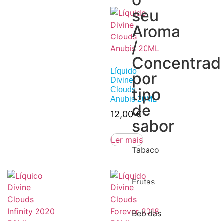
seu
Aroma
/
Concentra
Líquido
por
Divine
tipo
Clouds
Anubis 20ML
de
12,00
€
sabor
Ler mais
Tabaco
Frutas
Bebidas