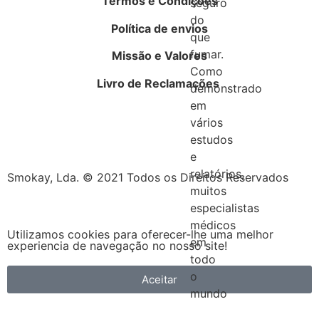
Termos e Condições
seguro
do
Política de envios
que
fumar.
Missão e Valores
Como
Livro de Reclamações
demonstrado
em
vários
estudos
e
relatórios,
Smokay, Lda. © 2021 Todos os Direitos Reservados
muitos
especialistas
médicos
Utilizamos cookies para oferecer-lhe uma melhor
em
experiencia de navegação no nosso site!
todo
o
Aceitar
mundo