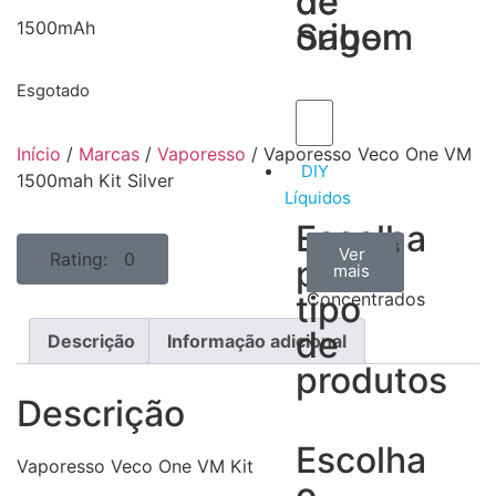
de
de
Sabor
origem
1500mAh
Esgotado
Início
/
Marcas
/
Vaporesso
/ Vaporesso Veco One VM
DIY
1500mah Kit Silver
Líquidos
Escolha
Aromas
Bases
Accesorios
Ver
Ver
Ver
Rating: 0
por
todos
mais
mais
/
tipo
Concentrados
de
Descrição
Informação adicional
produtos
Descrição
Escolha
Vaporesso Veco One VM Kit
o