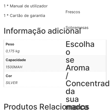
1 * Manual de utilizador
Frescos
1 * Cartão de garantia
Sobremesas
Informação adicional
Escolha
Peso
o
0,175 kg
se
Capacidade
Aroma
1500MAH
/
Cor
Concentra
SILVER
da
sua
Produtos Relacionados
marca