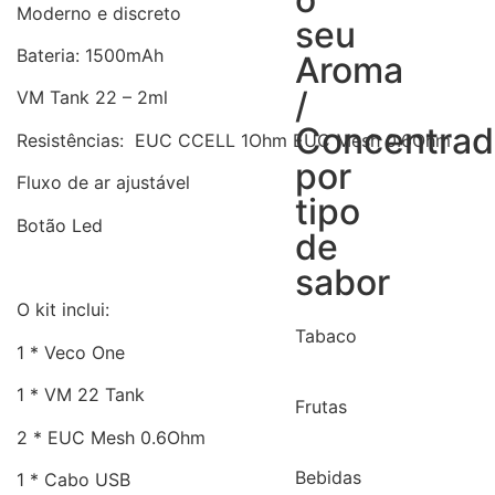
Moderno e discreto
seu
Bateria: 1500mAh
Aroma
/
VM Tank 22 – 2ml
Concentra
Resistências: EUC CCELL 1Ohm EUC Mesh 0.6Ohm
por
Fluxo de ar ajustável
tipo
Botão Led
de
sabor
O kit inclui:
Tabaco
1 * Veco One
1 * VM 22 Tank
Frutas
2 * EUC Mesh 0.6Ohm
Bebidas
1 * Cabo USB