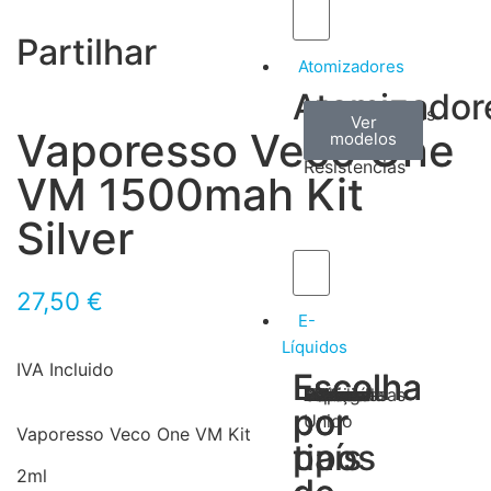
Partilhar
Atomizadores
Atomizador
Claromizadores
Reconstruíveis
Coils
Ver
Ver
Ver
Vaporesso Veco One
modelos
modelos
modelos
/
Resistencias
VM 1500mah Kit
Silver
27,50
€
E-
Líquidos
IVA Incluido
Escolha
Escolha
Tabaco
Frutas
Bebidas
Frescos
Sobremesas
Portugal
Alemanha
USA
Reino
Canadá
França
Malásia
Filipinas
Espanha
Polónia
Grécia
por
por
Unido
Vaporesso Veco One VM Kit
tipos
país
2ml