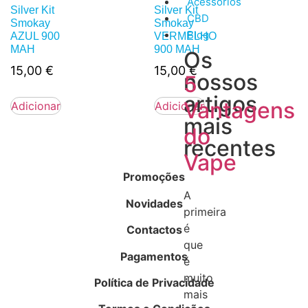
Acessórios
Silver Kit
Silver Kit
CBD
Smokay
Smokay
Blog
AZUL 900
VERMELHO
MAH
900 MAH
Os
15,00
€
15,00
€
nossos
5
artigos
Vantagens
Adicionar
Adicionar
mais
do
recentes
Vape
Promoções
A
Novidades
primeira
é
Contactos
que
Pagamentos
é
muito
Política de Privacidade
mais