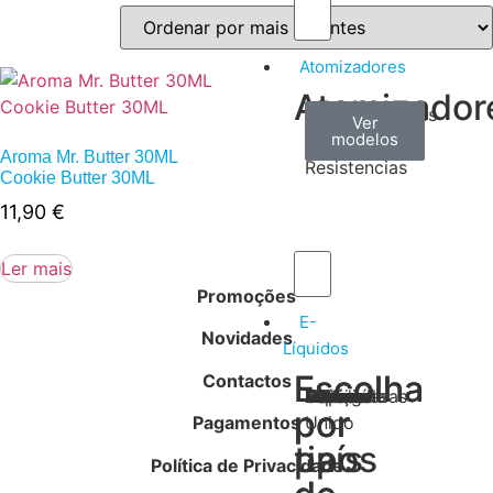
Atomizadores
Atomizador
Claromizadores
Reconstruíveis
Coils
Ver
Ver
Ver
modelos
modelos
modelos
/
Aroma Mr. Butter 30ML
Resistencias
Cookie Butter 30ML
11,90
€
Ler mais
Promoções
E-
Novidades
Líquidos
Escolha
Escolha
Contactos
Tabaco
Frutas
Bebidas
Frescos
Sobremesas
Portugal
Alemanha
USA
Reino
Canadá
França
Malásia
Filipinas
Espanha
Polónia
Grécia
por
por
Pagamentos
Unido
tipos
país
Política de Privacidade