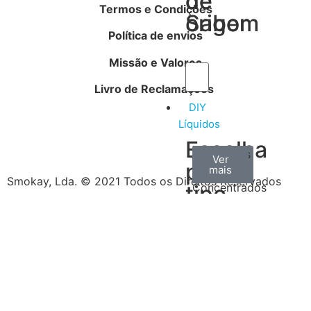
de
de
Termos e Condições
Sabor
origem
Política de envios
Missão e Valores
Livro de Reclamações
DIY
Líquidos
Escolha
Aromas
Bases
Accesorios
Ver
Ver
Ver
por
todos
mais
mais
/
Smokay, Lda. © 2021 Todos os Direitos Reservados
tipo
Concentrados
de
produtos
Escolha
o