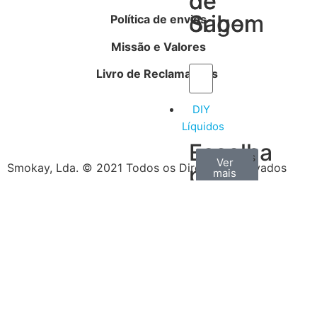
de
de
Sabor
origem
Política de envios
Missão e Valores
Livro de Reclamações
DIY
Líquidos
Escolha
Aromas
Bases
Accesorios
Ver
Ver
Ver
Smokay, Lda. © 2021 Todos os Direitos Reservados
por
todos
mais
mais
/
tipo
Concentrados
de
produtos
Escolha
o