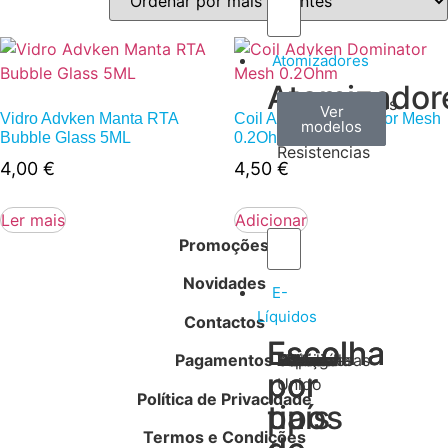
Atomizadores
Atomizador
Claromizadores
Reconstruíveis
Coils
Ver
Ver
Ver
Vidro Advken Manta RTA
Coil Advken Dominator Mesh
modelos
modelos
modelos
/
Bubble Glass 5ML
0.2Ohm
Resistencias
4,00
€
4,50
€
Ler mais
Adicionar
Promoções
Novidades
E-
Líquidos
Contactos
Escolha
Escolha
Pagamentos
Tabaco
Frutas
Bebidas
Frescos
Sobremesas
Portugal
Alemanha
USA
Reino
Canadá
França
Malásia
Filipinas
Espanha
Polónia
Grécia
por
por
Unido
Política de Privacidade
tipos
país
Termos e Condições