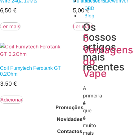
Acessórios
Wire 24ga 10Mts
Multifunction Screwdriver
CBD
6,50
€
5,00
€
Blog
Os
Ler mais
Ler mais
nossos
5
artigos
Vantagens
mais
do
recentes
Coil Fumytech Ferotank GT
Vape
0.2Ohm
3,50
€
A
primeira
Adicionar
é
Promoções
que
é
Novidades
muito
Contactos
mais