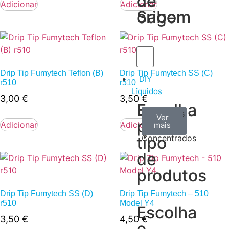
de
de
Adicionar
Adicionar
Sabor
origem
Drip Tip Fumytech Teflon (B)
Drip Tip Fumytech SS (C)
DIY
r510
r510
Líquidos
3,00
€
3,50
€
Escolha
Aromas
Bases
Accesorios
Ver
Ver
Ver
por
Adicionar
Adicionar
todos
mais
mais
/
tipo
Concentrados
de
produtos
Drip Tip Fumytech SS (D)
Drip Tip Fumytech – 510
r510
Model Y4
Escolha
3,50
€
4,50
€
o