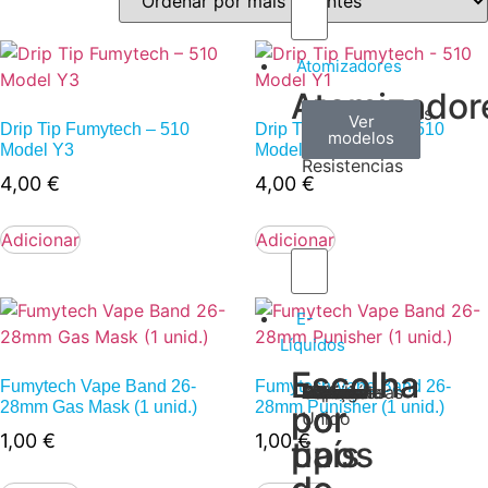
Atomizadores
Atomizador
Claromizadores
Reconstruíveis
Coils
Ver
Ver
Ver
Drip Tip Fumytech – 510
Drip Tip Fumytech – 510
modelos
modelos
modelos
/
Model Y3
Model Y1
Resistencias
4,00
€
4,00
€
Adicionar
Adicionar
E-
Líquidos
Escolha
Escolha
Fumytech Vape Band 26-
Fumytech Vape Band 26-
Tabaco
Frutas
Bebidas
Frescos
Sobremesas
Portugal
Alemanha
USA
Reino
Canadá
França
Malásia
Filipinas
Espanha
Polónia
Grécia
28mm Gas Mask (1 unid.)
28mm Punisher (1 unid.)
por
por
Unido
1,00
€
1,00
€
tipos
país