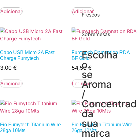
Adicionar
Adicionar
Frescos
Sobremesas
Escolha
Cabo USB Micro 2A Fast
Fumytech Damnation RDA
Charge Fumytech
BF Gold
o
3,00
€
54,50
€
se
Aroma
Adicionar
Ler mais
/
Concentra
da
sua
Fio Fumytech Titanium Wire
Fio Fumytech Titanium Wire
marca
28ga 10Mts
26ga 10Mts