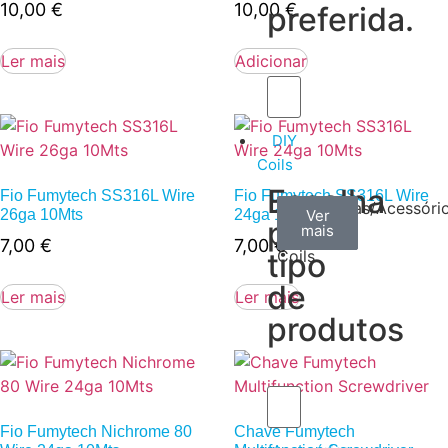
10,00
€
10,00
€
preferida.
Ler mais
Adicionar
DIY
Coils
Escolha
Fio Fumytech SS316L Wire
Fio Fumytech SS316L Wire
Arame
Algodão
Ferramentas/Acessóri
26ga 10Mts
24ga 10Mts
Ver
Ver
Ver
por
mais
mais
mais
–
7,00
€
7,00
€
tipo
Coils
de
Ler mais
Ler mais
produtos
Fio Fumytech Nichrome 80
Chave Fumytech