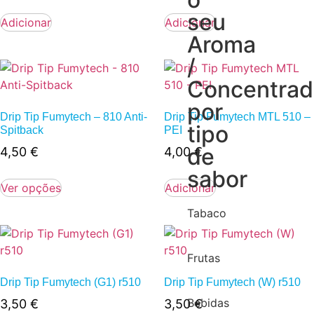
seu
Adicionar
Adicionar
Aroma
/
Concentra
por
Drip Tip Fumytech – 810 Anti-
Drip Tip Fumytech MTL 510 –
tipo
Spitback
PEI
de
4,50
€
4,00
€
sabor
Ver opções
Adicionar
Tabaco
Frutas
Drip Tip Fumytech (G1) r510
Drip Tip Fumytech (W) r510
Bebidas
3,50
€
3,50
€