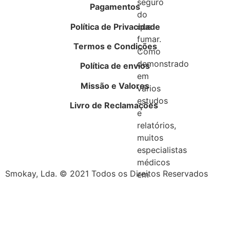
seguro
Pagamentos
do
Política de Privacidade
que
fumar.
Termos e Condições
Como
demonstrado
Política de envios
em
Missão e Valores
vários
estudos
Livro de Reclamações
e
relatórios,
muitos
especialistas
médicos
Smokay, Lda. © 2021 Todos os Direitos Reservados
em
todo
o
mundo