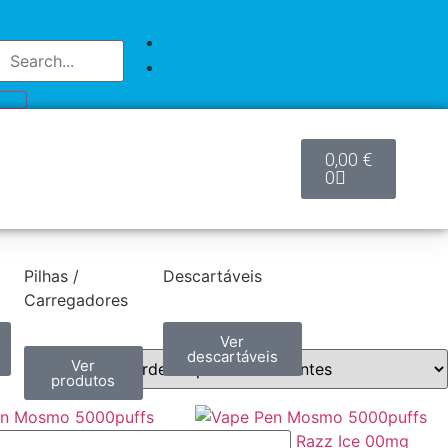
0,00
€
0
Pilhas /
Descartáveis
Carregadores
Ver
descartáveis
Ver
produtos