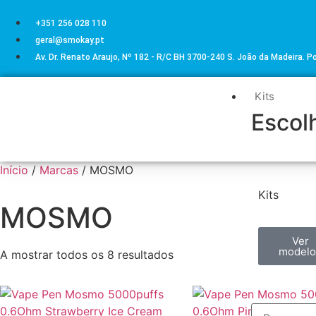
+351 256 028 110
geral@smokay.pt
Av. Dr. Renato Araujo, Nº 182 - R/C BH 3700-240 S. João da Madeira. P
Kits
Escolh
Início
/
Marcas
/ MOSMO
Kits
MOSMO
Ver
modelo
A mostrar todos os 8 resultados