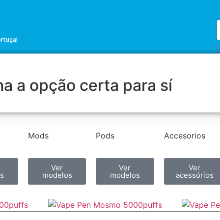
ortugal
a a opção certa para sí
Mods
Pods
Accesorios
Ver
Ver
Ver
s
modelos
modelos
acessórios