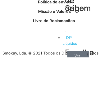
de
de
Política de envios
Sabor
origem
Missão e Valores
Livro de Reclamações
DIY
Líquidos
Escolha
Smokay, Lda. © 2021 Todos os Direitos Reservados
Aromas
Bases
Accesorios
Ver
Ver
Ver
por
todos
mais
mais
/
tipo
Concentrados
de
produtos
Escolha
o