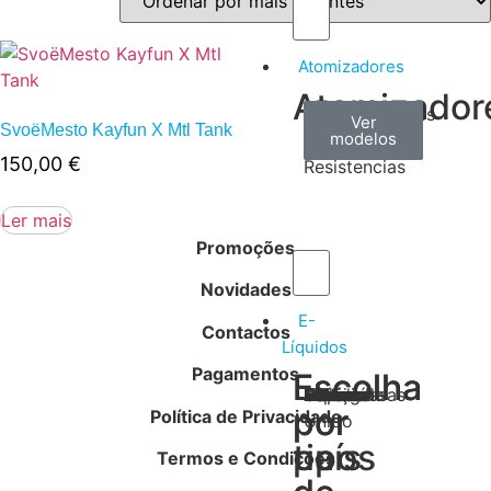
Atomizadores
Atomizador
Claromizadores
Reconstruíveis
Coils
Ver
Ver
Ver
SvoëMesto Kayfun X Mtl Tank
modelos
modelos
modelos
/
150,00
€
Resistencias
Ler mais
Promoções
Novidades
E-
Contactos
Líquidos
Pagamentos
Escolha
Escolha
Tabaco
Frutas
Bebidas
Frescos
Sobremesas
Portugal
Alemanha
USA
Reino
Canadá
França
Malásia
Filipinas
Espanha
Polónia
Grécia
por
por
Política de Privacidade
Unido
tipos
país
Termos e Condições