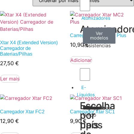
Atomizadores
Atomizador
Claromizadores
Reconstruíveis
Coils
Ver
Ver
Ver
Carregador Xtar MC2 Plus
modelos
modelos
modelos
/
Xtar X4 (Extended Version)
10,90
€
Resistencias
Carregador de
Baterias/Pilhas
Adicionar
27,50
€
Ler mais
E-
Líquidos
Escolha
Escolha
Tabaco
Frutas
Bebidas
Frescos
Sobremesas
Portugal
Alemanha
USA
Reino
Canadá
França
Malásia
Filipinas
Espanha
Polónia
Grécia
Carregador Xtar FC2
Carregador Xtar SC1
por
por
Unido
12,90
€
9,90
€
tipos
país