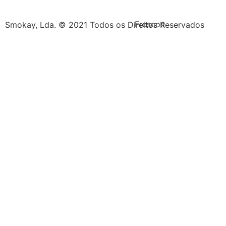
Frescos
Smokay, Lda. © 2021 Todos os Direitos Reservados
Sobremesas
Escolha
o
se
Aroma
/
Concentra
da
sua
marca