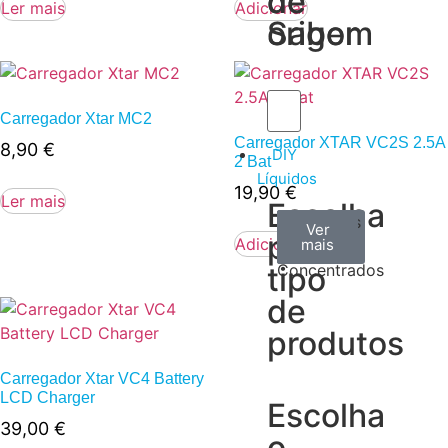
de
de
Ler mais
Adicionar
Sabor
origem
Carregador Xtar MC2
Carregador XTAR VC2S 2.5A
8,90
€
DIY
2 Bat
Líquidos
19,90
€
Ler mais
Escolha
Aromas
Bases
Accesorios
Ver
Ver
Ver
por
Adicionar
todos
mais
mais
/
tipo
Concentrados
de
produtos
Carregador Xtar VC4 Battery
LCD Charger
Escolha
39,00
€
o