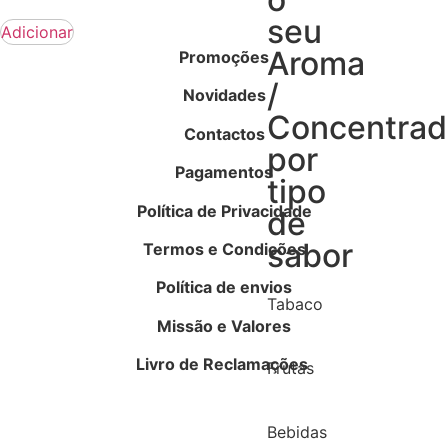
seu
Adicionar
Aroma
Promoções
/
Novidades
Concentra
Contactos
por
Pagamentos
tipo
Política de Privacidade
de
sabor
Termos e Condições
Política de envios
Tabaco
Missão e Valores
Livro de Reclamações
Frutas
Bebidas