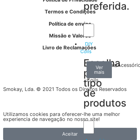
preferida.
Termos e Condições
Política de envios
Missão e Valores
DIY
Livro de Reclamações
Coils
Escolha
Arame
Algodão
Ferramentas/Acessóri
Ver
Ver
Ver
por
mais
mais
mais
–
tipo
Coils
Smokay, Lda. © 2021 Todos os Direitos Reservados
de
produtos
Utilizamos cookies para oferecer-lhe uma melhor
experiencia de navegação no nosso site!
Aceitar