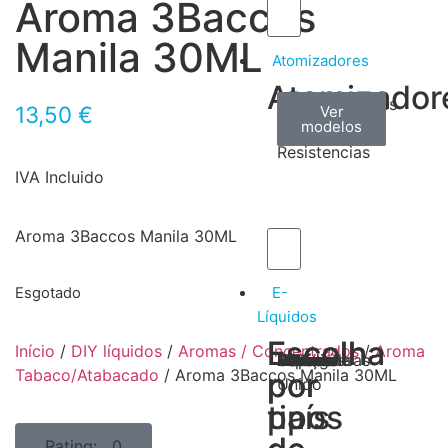
Aroma 3Baccos
Manila 30ML
Atomizadores
Atomizador
Claromizadores
Reconstruíveis
Coils
13,50
€
Ver
Ver
Ver
modelos
modelos
modelos
/
Resistencias
IVA Incluido
Aroma 3Baccos Manila 30ML
E-
Esgotado
Líquidos
Escolha
Escolha
Início
/
DIY líquidos
/
Aromas / Concentrados
/
Aroma
Tabaco
Frutas
Bebidas
Frescos
Sobremesas
Portugal
Alemanha
USA
Reino
Canadá
França
Malásia
Filipinas
Espanha
Polónia
Grécia
Tabaco/Atabacado
/ Aroma 3Baccos Manila 30ML
por
por
Unido
tipos
país
Rating: 0