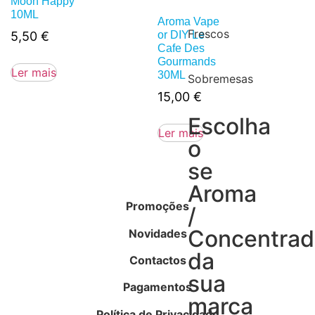
Moon Happy
10ML
Aroma Vape
Frescos
5,50
€
or DIY Le
Cafe Des
Gourmands
Ler mais
30ML
Sobremesas
15,00
€
Escolha
Ler mais
o
se
Aroma
Promoções
/
Concentra
Novidades
da
Contactos
sua
Pagamentos
marca
Política de Privacidade