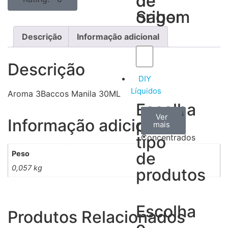
de
de
Sabor
origem
Descrição
Informação adicional
Descrição
DIY
Líquidos
Aroma 3Baccos Manila 30ML
Escolha
Aromas
Bases
Accesorios
Ver
Ver
Ver
Informação adicional
por
todos
mais
mais
/
tipo
Concentrados
de
Peso
0,057 kg
produtos
Escolha
Produtos Relacionados
o