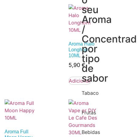
seu
Aroma
/
Concentra
Aroma Halo
por
Longhorn
tipo
10ML
5,90
€
de
sabor
Adicionar
Tabaco
Frutas
Aroma Full
Bebidas