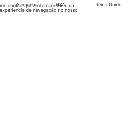
Alemanha
USA
Reino Unido
mos cookies para oferecer-lhe uma
experiencia de navegação no nosso
Filipinas
Espanha
Pol
s
ha por tipo de produtos