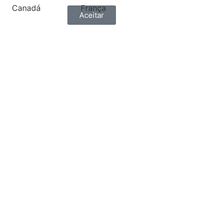
Canadá
França
Aceitar
ónia
Grécia