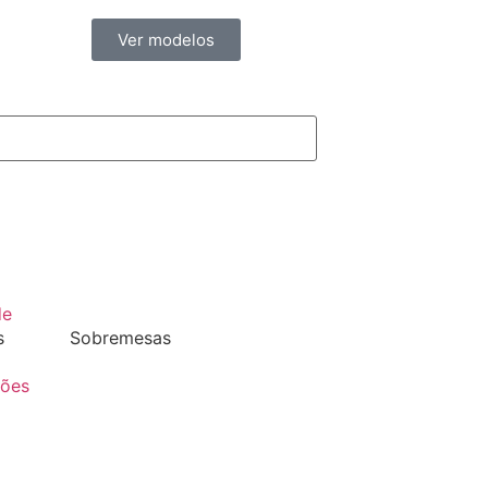
Ver modelos
de
s
Sobremesas
ções