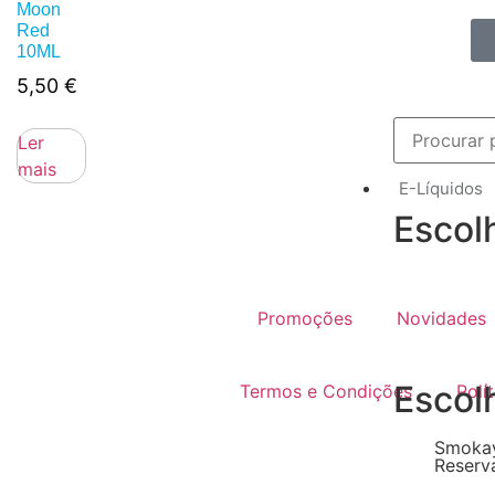
Moon
Red
10ML
5,50
€
Ler
mais
E-Líquidos
Escol
Promoções
Novidades
Escol
Termos e Condições
Polí
Smokay
Reserv