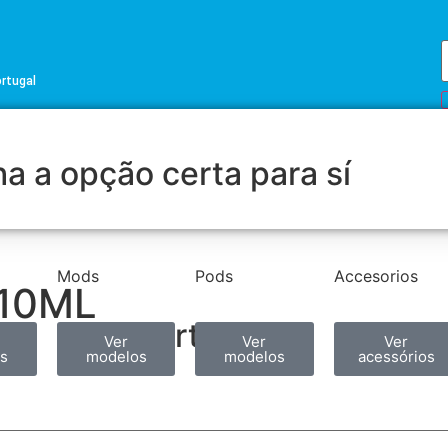
ortugal
a a opção certa para sí
Mods
Pods
Accesorios
 10ML
Partilhar
Ver
Ver
Ver
s
modelos
modelos
acessórios