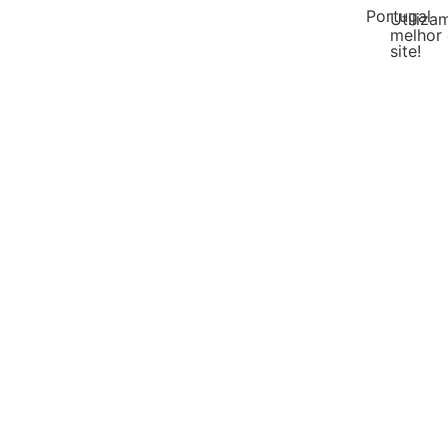
Portugal
Utiliza
melhor 
site!
Malásia
DIY Líquido
Escol