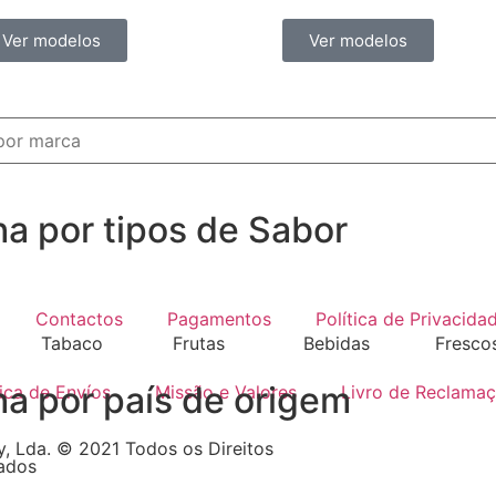
Ver modelos
Ver modelos
ha por tipos de Sabor
Contactos
Pagamentos
Política de Privacida
Tabaco
Frutas
Bebidas
Fresco
ha por país de origem
tica de Envíos
Missão e Valores
Livro de Reclama
, Lda. © 2021 Todos os Direitos
ados