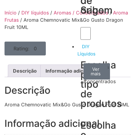
de
de
Sabor
origem
Início
/
DIY líquidos
/
Aromas / Concentrados
/
Aroma
Frutas
/ Aroma Chemnovatic Mix&Go Gusto Dragon
Fruit 10ML
DIY
Rating: 0
Líquidos
Escolha
Aromas
Bases
Accesorios
Ver
Ver
Ver
Descrição
Informação adicional
por
todos
mais
mais
/
tipo
Concentrados
Descrição
de
produtos
Aroma Chemnovatic Mix&Go Gusto Dragon Fruit 10ML
Informação adicional
Escolha
o