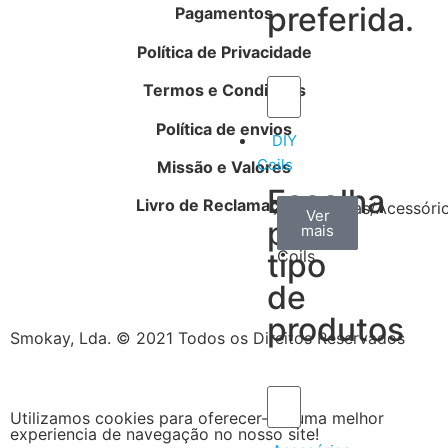
preferida.
Pagamentos
Política de Privacidade
Termos e Condições
Política de envios
DIY
Coils
Missão e Valores
Escolha
Livro de Reclamações
Arame
Algodão
Ferramentas/Acessóri
Ver
Ver
Ver
por
mais
mais
mais
–
tipo
Coils
de
produtos
Smokay, Lda. © 2021 Todos os Direitos Reservados
Utilizamos cookies para oferecer-lhe uma melhor
experiencia de navegação no nosso site!