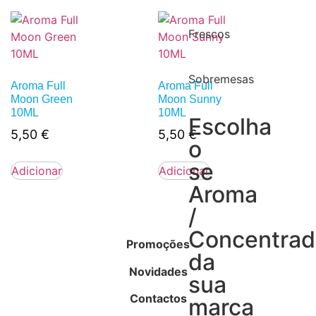
Frescos
Sobremesas
Aroma Full
Aroma Full
Moon Green
Moon Sunny
10ML
10ML
Escolha
5,50
€
5,50
€
o
se
Adicionar
Adicionar
Aroma
/
Concentra
Promoções
da
Novidades
sua
Contactos
marca