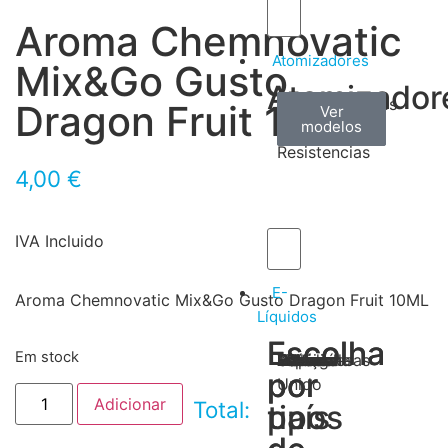
Aroma Chemnovatic
Atomizadores
Mix&Go Gusto
Atomizador
Claromizadores
Reconstruíveis
Coils
Dragon Fruit 10ML
Ver
Ver
Ver
modelos
modelos
modelos
/
Resistencias
4,00
€
IVA Incluido
E-
Aroma Chemnovatic Mix&Go Gusto Dragon Fruit 10ML
Líquidos
Escolha
Escolha
Em stock
Tabaco
Frutas
Bebidas
Frescos
Sobremesas
Portugal
Alemanha
USA
Reino
Canadá
França
Malásia
Filipinas
Espanha
Polónia
Grécia
por
por
Unido
Adicionar
Total:
tipos
país