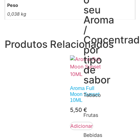
Peso
seu
0,038 kg
Aroma
/
Concentra
Produtos Relacionados
por
tipo
de
sabor
Aroma Full
Moon Sunset
Tabaco
10ML
5,50
€
Frutas
Adicionar
Bebidas