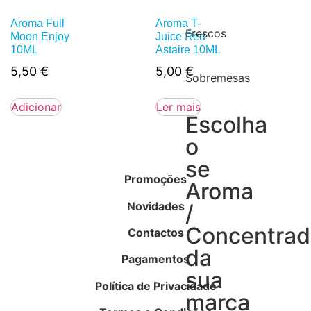
Aroma Full
Aroma T-
Frescos
Moon Enjoy
Juice Red
10ML
Astaire 10ML
5,50
€
5,00
€
Sobremesas
Adicionar
Ler mais
Escolha
o
se
Promoções
Aroma
Novidades
/
Concentra
Contactos
da
Pagamentos
sua
Política de Privacidade
marca