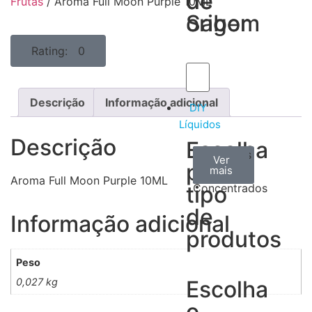
de
de
Frutas
/ Aroma Full Moon Purple 10ML
Sabor
origem
Rating: 0
Descrição
Informação adicional
DIY
Líquidos
Descrição
Escolha
Aromas
Bases
Accesorios
Ver
Ver
Ver
por
todos
mais
mais
/
Aroma Full Moon Purple 10ML
tipo
Concentrados
de
Informação adicional
produtos
Peso
0,027 kg
Escolha
o