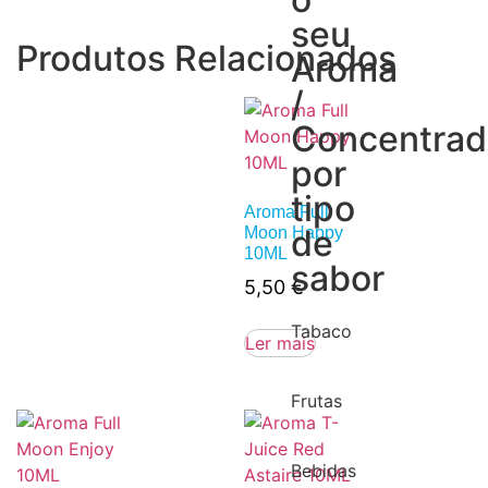
seu
Produtos Relacionados
Aroma
/
Concentra
por
tipo
Aroma Full
de
Moon Happy
10ML
sabor
5,50
€
Tabaco
Ler mais
Frutas
Bebidas