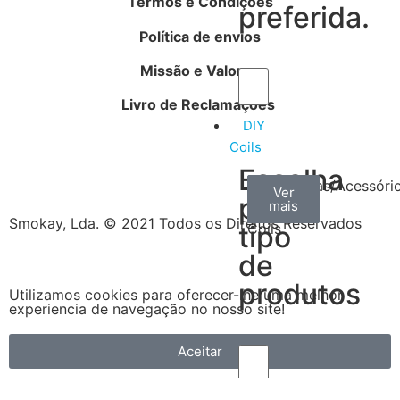
Termos e Condições
preferida.
Política de envios
Missão e Valores
Livro de Reclamações
DIY
Coils
Escolha
Arame
Algodão
Ferramentas/Acessóri
Ver
Ver
Ver
por
mais
mais
mais
–
Smokay, Lda. © 2021 Todos os Direitos Reservados
tipo
Coils
de
produtos
Utilizamos cookies para oferecer-lhe uma melhor
experiencia de navegação no nosso site!
Aceitar