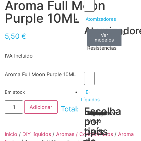
Aroma Full Moon
Purple 10ML
Atomizadores
Atomizador
Claromizadores
Reconstruíveis
Coils
5,50
€
Ver
Ver
Ver
modelos
modelos
modelos
/
Resistencias
IVA Incluido
Aroma Full Moon Purple 10ML
E-
Em stock
Líquidos
Adicionar
Total:
Escolha
Escolha
Tabaco
Frutas
Bebidas
Frescos
Sobremesas
Portugal
Alemanha
USA
Reino
Canadá
França
Malásia
Filipinas
Espanha
Polónia
Grécia
por
por
Unido
tipos
país
Início
/
DIY líquidos
/
Aromas / Concentrados
/
Aroma