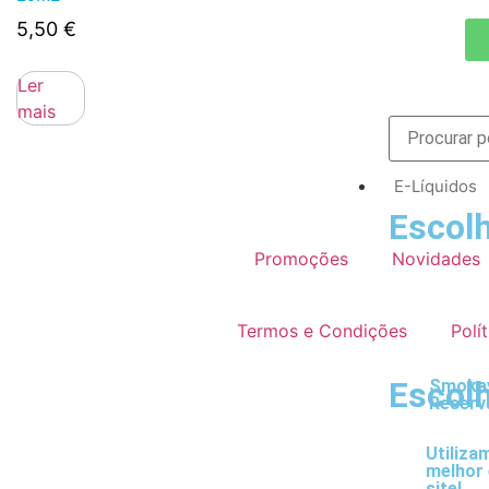
5,50
€
Ler
mais
E-Líquidos
Escolh
Promoções
Novidades
Termos e Condições
Polí
Escolh
Smokay
Reserv
Utiliza
melhor 
site!