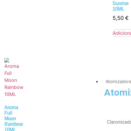
Sunrise
10ML
5,50
€
Adicion
Atomizador
Atomi
Aroma
Full
Moon
Claromizad
Rainbow
10ML