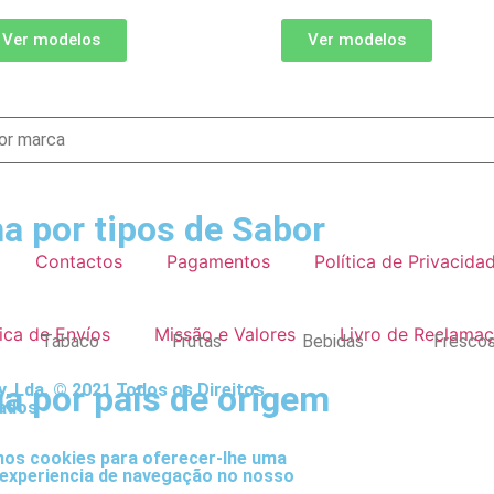
Ver modelos
Ver modelos
a por tipos de Sabor
Contactos
Pagamentos
Política de Privacida
tica de Envíos
Missão e Valores
Livro de Reclama
Tabaco
Frutas
Bebidas
Fresco
a por país de origem
, Lda. © 2021 Todos os Direitos
ados
mos cookies para oferecer-lhe uma
experiencia de navegação no nosso