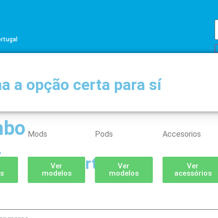
ortugal
a a opção certa para sí
mbo
Mods
Pods
Accesorios
L
Partilhar
Ver
Ver
Ver
s
modelos
modelos
acessórios