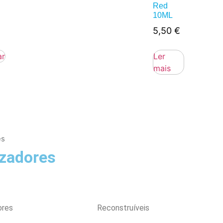
Red
10ML
5,50
€
ar
Ler
mais
es
zadores
ores
Reconstruíveis