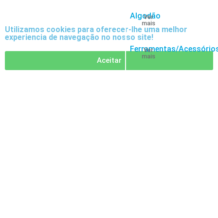
Algodão
Ver
mais
Utilizamos cookies para oferecer-lhe uma melhor
experiencia de navegação no nosso site!
Ferramentas/Acessório
Ver
mais
Aceitar
Acessórios
CBD
Blog
Os
nossos
5