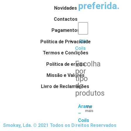
preferida.
Novidades
Contactos
Pagamentos
DIY
Política de Privacidade
Coils
Termos e Condições
Escolha
Política de envios
por
Missão e Valores
tipo
de
Livro de Reclamações
produtos
Arame
Ver
mais
–
Coils
Smokay, Lda. © 2021 Todos os Direitos Reservados