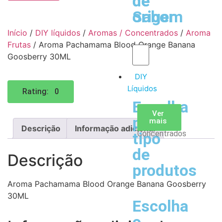
de
de
Sabor
origem
Início
/
DIY líquidos
/
Aromas / Concentrados
/
Aroma
Frutas
/ Aroma Pachamama Blood Orange Banana
Goosberry 30ML
DIY
Líquidos
Rating: 0
Escolha
Aromas
Bases
Accesorios
Ver
Ver
Ver
por
todos
mais
mais
/
Descrição
Informação adicional
Concentrados
tipo
de
Descrição
produtos
Aroma Pachamama Blood Orange Banana Goosberry
30ML
Escolha