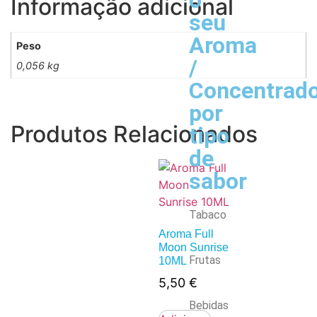
o
Informação adicional
seu
Aroma
Peso
/
0,056 kg
Concentrad
por
Produtos Relacionados
tipo
de
sabor
Tabaco
Aroma Full
Moon Sunrise
Frutas
10ML
5,50
€
Bebidas