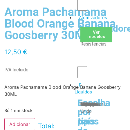
Aroma Pachamama
Atomizadores
Blood Orange Banana
Atomizador
Claromizadores
Reconstruíveis
Coils
Goosberry 30ML
Ver
Ver
Ver
modelos
modelos
modelos
/
Resistencias
12,50
€
IVA Incluido
E-
Aroma Pachamama Blood Orange Banana Goosberry
Líquidos
30ML
Escolha
Escolha
Tabaco
Frutas
Bebidas
Frescos
Sobremesas
Portugal
Alemanha
USA
Reino
Canadá
França
Malásia
Filipinas
Espanha
Polónia
Grécia
por
por
Só 1 em stock
Unido
tipos
país
Adicionar
Total: