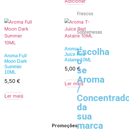
Adicionar
Frescos
Sobremesas
Aroma T-
Escolha
Juice Red
Aroma Full
o
Astaire 10ML
Moon Dark
Summer
se
5,00
€
10ML
Aroma
5,50
€
Ler mais
/
Concentrad
Ler mais
da
sua
marca
Promoções