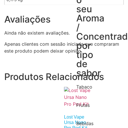
seu
Aroma
Avaliações
/
Ainda não existem avaliações.
Concentra
por
Apenas clientes com sessão iniciada que compraram
este produto podem deixar opinião.
tipo
de
sabor
Produtos Relacionados
Tabaco
Frutas
Lost Vape
Ursa Nano
Bebidas
Pro Pod Kit