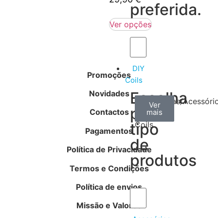
preferida.
Ver opções
DIY
Promoções
Coils
Novidades
Escolha
Arame
Algodão
Ferramentas/Acessóri
Ver
Ver
Ver
por
Contactos
mais
mais
mais
–
tipo
Coils
Pagamentos
de
Política de Privacidade
produtos
Termos e Condições
Política de envios
Missão e Valores