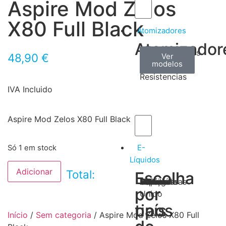
Aspire Mod Zelos
X80 Full Black
Atomizadores
Atomizador
Claromizadores
Reconstruíveis
Coils
48,90
€
Ver
Ver
Ver
modelos
modelos
modelos
/
Resistencias
IVA Incluido
Aspire Mod Zelos X80 Full Black
E-
Só 1 em stock
Líquidos
Adicionar
Total:
Escolha
Escolha
Tabaco
Frutas
Bebidas
Frescos
Sobremesas
Portugal
Alemanha
USA
Reino
Canadá
França
Malásia
Filipinas
Espanha
Polónia
Grécia
por
por
Unido
tipos
país
Início
/
Sem categoria
/ Aspire Mod Zelos X80 Full