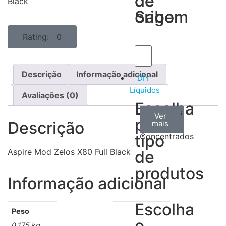
de
de
Black
Sabor
origem
Rating: 0
Descrição
Informação adicional
DIY
Líquidos
Avaliações (0)
Escolha
Aromas
Bases
Accesorios
Ver
Ver
Ver
por
Descrição
todos
mais
mais
/
tipo
Concentrados
Aspire Mod Zelos X80 Full Black
de
produtos
Informação adicional
Escolha
Peso
o
0,175 kg