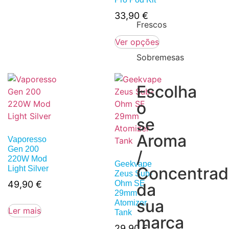
33,90
€
Frescos
Ver opções
Sobremesas
Escolha
o
se
Aroma
Vaporesso
Gen 200
/
220W Mod
Geekvape
Concentra
Light Silver
Zeus Sub-
49,90
€
Ohm SE
da
29mm
sua
Atomizer
Ler mais
Tank
marca
29,90
€