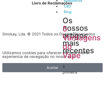
Acessórios
Livro de Reclamações
CBD
Blog
Os
nossos
5
artigos
Smokay, Lda. © 2021 Todos os Direitos Reservados
Vantagens
mais
do
recentes
Utilizamos cookies para oferecer-lhe uma melhor
Vape
experiencia de navegação no nosso site!
A
Aceitar
primeira
é
que
é
muito
mais