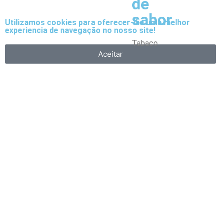
de
sabor
Utilizamos cookies para oferecer-lhe uma melhor
experiencia de navegação no nosso site!
Tabaco
Aceitar
Frutas
Bebidas
Frescos
Sobremesas
Escolha
o