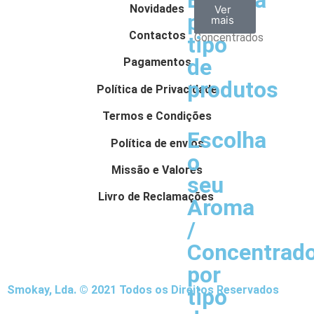
Escolha
Aromas
Bases
Accesorios
Novidades
Ver
Ver
Ver
por
todos
mais
mais
/
Contactos
Concentrados
tipo
de
Pagamentos
produtos
Política de Privacidade
Termos e Condições
Escolha
Política de envios
o
Missão e Valores
seu
Livro de Reclamações
Aroma
/
Concentrad
por
Smokay, Lda. © 2021 Todos os Direitos Reservados
tipo