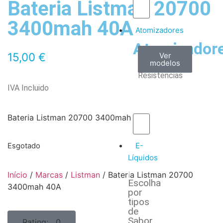
Bateria Listman 20700
3400mah 40A
Atomizadores
Atomizador
Claromizadores
Reconstruíveis
Coils
15,00
€
Ver
Ver
Ver
modelos
modelos
modelos
/
Resistencias
IVA Incluido
Bateria Listman 20700 3400mah 40A
E-
Esgotado
Líquidos
Início
/
Marcas
/
Listman
/ Bateria Listman 20700
Escolha
3400mah 40A
por
tipos
de
Sabor
Rating: 0