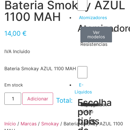
Bateria Smokay AZUL
1100 MAH
Atomizadores
Atomizador
Claromizadores
Reconstruíveis
Coils
14,00
€
Ver
Ver
Ver
modelos
modelos
modelos
/
Resistencias
IVA Incluido
Bateria Smokay AZUL 1100 MAH
E-
Em stock
Líquidos
Adicionar
Total:
Escolha
Escolha
Tabaco
Frutas
Bebidas
Frescos
Sobremesas
Portugal
Alemanha
USA
Reino
Canadá
França
Malásia
Filipinas
Espanha
Polónia
Grécia
por
por
Unido
tipos
país
Início
/
Marcas
/
Smokay
/ Bateria Smokay AZUL 1100