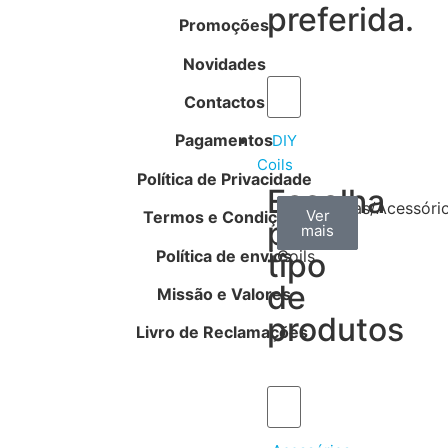
preferida.
Promoções
Novidades
Contactos
Pagamentos
DIY
Coils
Política de Privacidade
Escolha
Arame
Algodão
Ferramentas/Acessóri
Ver
Ver
Ver
Termos e Condições
por
mais
mais
mais
–
Política de envios
tipo
Coils
de
Missão e Valores
produtos
Livro de Reclamações