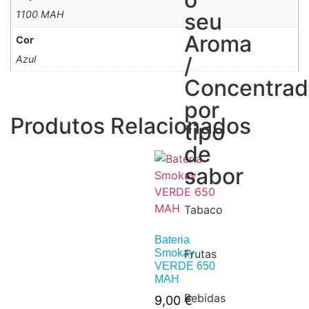
1100 MAH
seu
Aroma
Cor
/
Azul
Concentra
por
Produtos Relacionados
tipo
de
sabor
Tabaco
Bateria
Frutas
Smokay
VERDE 650
MAH
Bebidas
9,00
€