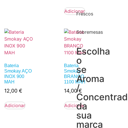
Adicionar
Frescos
Sobremesas
Escolha
o
Bateria
Bateria
se
Smokay AÇO
Smokay
Aroma
INOX 900
BRANCO
MAH
1100 MAH
/
12,00
€
14,00
€
Concentra
da
Adicionar
Adicionar
sua
marca