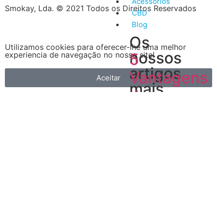
Acessórios
Smokay, Lda. © 2021 Todos os Direitos Reservados
CBD
Blog
Os
Utilizamos cookies para oferecer-lhe uma melhor
nossos
experiencia de navegação no nosso site!
5
artigos
Vantagens
Aceitar
mais
do
recentes
Vape
A
primeira
é
que
é
muito
mais