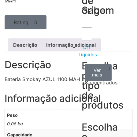
de
de
MAH
Sabor
origem
Rating: 0
Descrição
Informação adicional
DIY
Líquidos
Descrição
Escolha
Aromas
Bases
Accesorios
Ver
Ver
Ver
por
todos
mais
mais
/
Bateria Smokay AZUL 1100 MAH
tipo
Concentrados
de
Informação adicional
produtos
Peso
0,06 kg
Escolha
o
Capacidade