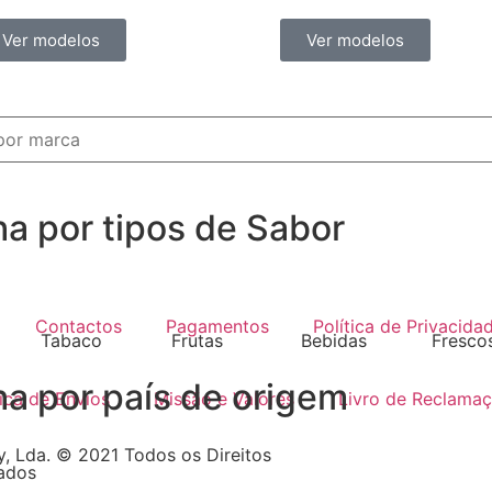
Ver modelos
Ver modelos
ha por tipos de Sabor
Contactos
Pagamentos
Política de Privacida
Tabaco
Frutas
Bebidas
Fresco
ha por país de origem
tica de Envíos
Missão e Valores
Livro de Reclama
, Lda. © 2021 Todos os Direitos
ados