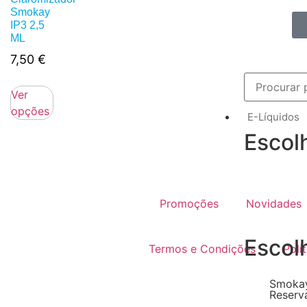
Smokay
IP3 2,5
ML
7,50
€
Ver
opções
E-Líquidos
Escol
Promoções
Novidades
Escol
Termos e Condições
Polí
Smokay
Reserv