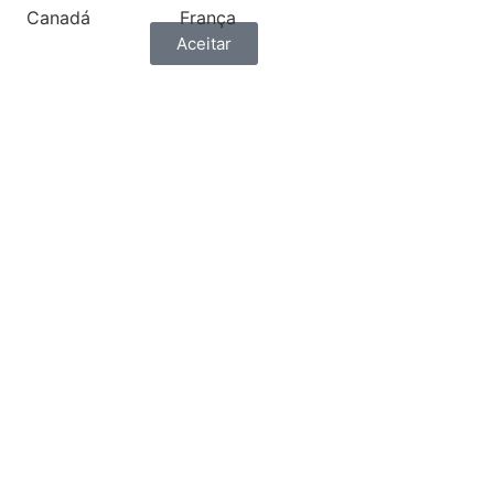
Canadá
França
Aceitar
ónia
Grécia