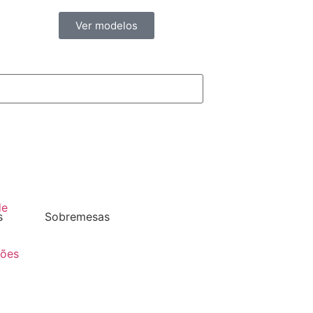
Ver modelos
de
s
Sobremesas
ções