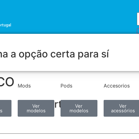
ortugal
a a opção certa para sí
NCO
Mods
Pods
Accesorios
Partilhar
Ver
Ver
Ver
s
modelos
modelos
acessórios