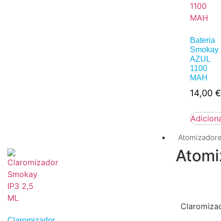
Bateria
Smokay
AZUL
1100
MAH
14,00
€
Adicion
Atomizador
Atomi
Claromiza
Claromizador