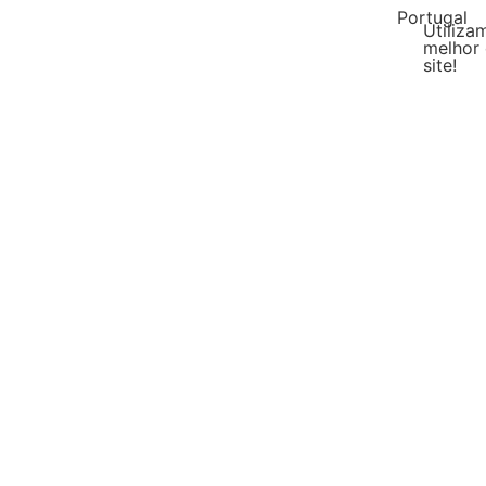
Portugal
Utiliza
melhor 
site!
Malásia
DIY Líquido
Escol