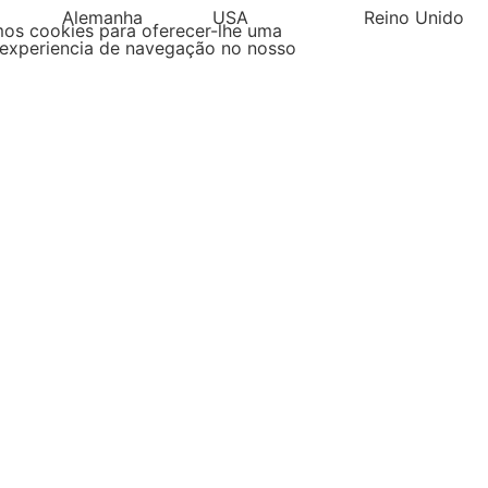
Alemanha
USA
Reino Unido
mos cookies para oferecer-lhe uma
experiencia de navegação no nosso
Filipinas
Espanha
Pol
s
ha por tipo de produtos