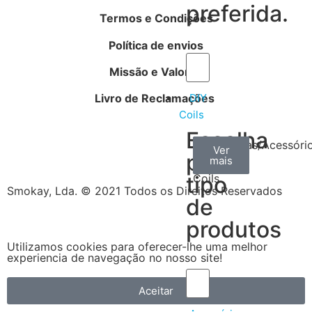
preferida.
Termos e Condições
Política de envios
Missão e Valores
Livro de Reclamações
DIY
Coils
Escolha
Arame
Algodão
Ferramentas/Acessóri
Ver
Ver
Ver
por
mais
mais
mais
–
tipo
Coils
Smokay, Lda. © 2021 Todos os Direitos Reservados
de
produtos
Utilizamos cookies para oferecer-lhe uma melhor
experiencia de navegação no nosso site!
Aceitar