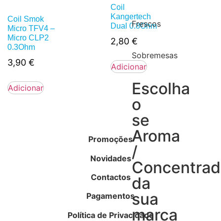
Coil
Kangertech
Coil Smok
Frescos
Dual 0.8Ohm
Micro TFV4 –
Micro CLP2
2,80
€
0.3Ohm
Sobremesas
3,90
€
Adicionar
Escolha
Adicionar
o
se
Aroma
Promoções
/
Novidades
Concentra
Contactos
da
sua
Pagamentos
marca
Política de Privacidade