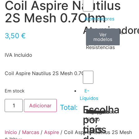
Coil Aspire Nautilus
2S Mesh 0.7Ohm
Atomizadores
Atomizador
Claromizadores
Reconstruíveis
Coils
3,50
€
Ver
Ver
Ver
modelos
modelos
modelos
/
Resistencias
IVA Incluido
Coil Aspire Nautilus 2S Mesh 0.7Ohm
E-
Em stock
Líquidos
Adicionar
Total:
Escolha
Escolha
Tabaco
Frutas
Bebidas
Frescos
Sobremesas
Portugal
Alemanha
USA
Reino
Canadá
França
Malásia
Filipinas
Espanha
Polónia
Grécia
por
por
Unido
tipos
país
Início
/
Marcas
/
Aspire
/ Coil Aspire Nautilus 2S Mesh