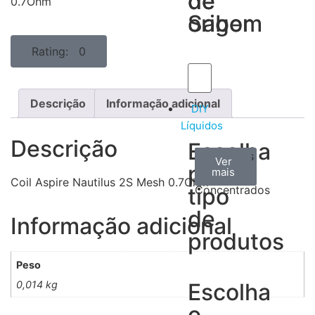
de
de
0.7Ohm
Sabor
origem
Rating: 0
Descrição
Informação adicional
DIY
Líquidos
Descrição
Escolha
Aromas
Bases
Accesorios
Ver
Ver
Ver
por
todos
mais
mais
/
Coil Aspire Nautilus 2S Mesh 0.7Ohm
tipo
Concentrados
de
Informação adicional
produtos
Peso
0,014 kg
Escolha
o