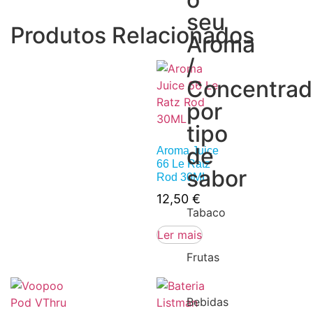
seu
Produtos Relacionados
Aroma
/
Concentra
por
tipo
de
Aroma Juice
66 Le Ratz
sabor
Rod 30ML
12,50
€
Tabaco
Ler mais
Frutas
Bebidas