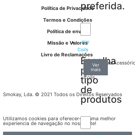
preferida.
Política de Privacidade
Termos e Condições
Política de envios
DIY
Missão e Valores
Coils
Livro de Reclamações
Escolha
Arame
Algodão
Ferramentas/Acessóri
Ver
Ver
Ver
por
mais
mais
mais
–
tipo
Coils
de
Smokay, Lda. © 2021 Todos os Direitos Reservados
produtos
Utilizamos cookies para oferecer-lhe uma melhor
experiencia de navegação no nosso site!