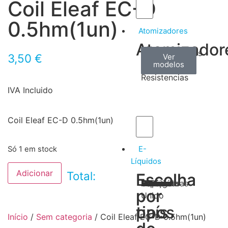
Coil Eleaf EC-D
0.5hm(1un)
Atomizadores
Atomizador
Claromizadores
Reconstruíveis
Coils
3,50
€
Ver
Ver
Ver
modelos
modelos
modelos
/
Resistencias
IVA Incluido
Coil Eleaf EC-D 0.5hm(1un)
E-
Só 1 em stock
Líquidos
Adicionar
Total:
Escolha
Escolha
Tabaco
Frutas
Bebidas
Frescos
Sobremesas
Portugal
Alemanha
USA
Reino
Canadá
França
Malásia
Filipinas
Espanha
Polónia
Grécia
por
por
Unido
tipos
país
Início
/
Sem categoria
/ Coil Eleaf EC-D 0.5hm(1un)