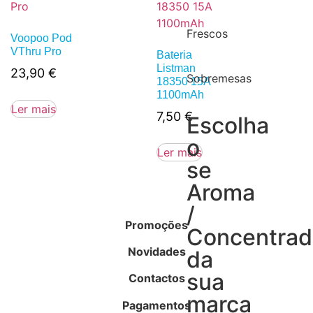
Frescos
Voopoo Pod
VThru Pro
Bateria
Listman
23,90
€
Sobremesas
18350 15A
1100mAh
Ler mais
7,50
€
Escolha
o
Ler mais
se
Aroma
/
Promoções
Concentra
Novidades
da
sua
Contactos
marca
Pagamentos