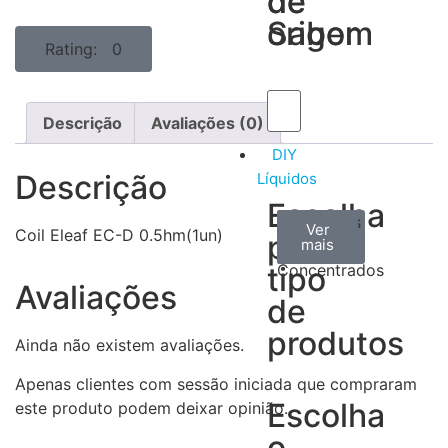
de
de
Sabor
origem
Rating: 0
Descrição
Avaliações (0)
DIY
Descrição
Líquidos
Escolha
Aromas
Bases
Accesorios
Ver
Ver
Ver
Coil Eleaf EC-D 0.5hm(1un)
por
todos
mais
mais
/
tipo
Concentrados
Avaliações
de
produtos
Ainda não existem avaliações.
Apenas clientes com sessão iniciada que compraram
Escolha
este produto podem deixar opinião.
o