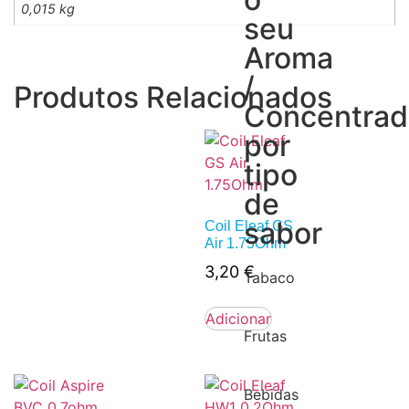
0,015 kg
seu
Aroma
/
Produtos Relacionados
Concentra
por
tipo
de
sabor
Coil Eleaf GS
Air 1.75Ohm
3,20
€
Tabaco
Adicionar
Frutas
Bebidas