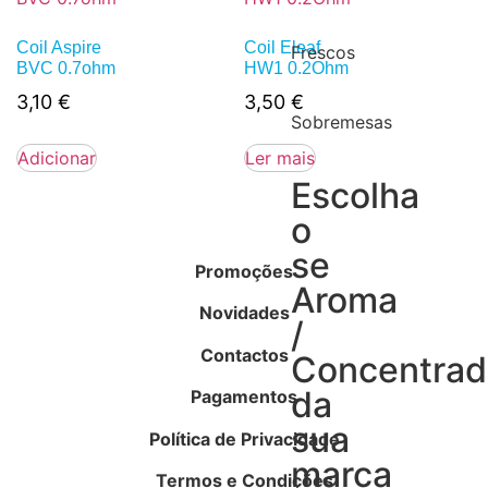
Coil Aspire
Coil Eleaf
Frescos
BVC 0.7ohm
HW1 0.2Ohm
3,10
€
3,50
€
Sobremesas
Adicionar
Ler mais
Escolha
o
se
Promoções
Aroma
Novidades
/
Contactos
Concentra
da
Pagamentos
sua
Política de Privacidade
marca
Termos e Condições