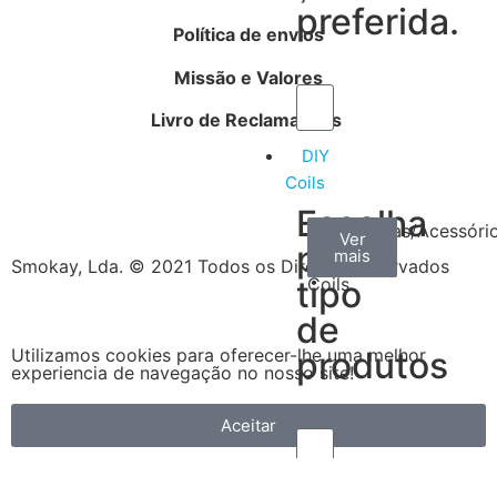
preferida.
Política de envios
Missão e Valores
Livro de Reclamações
DIY
Coils
Escolha
Arame
Algodão
Ferramentas/Acessóri
Ver
Ver
Ver
por
mais
mais
mais
–
Smokay, Lda. © 2021 Todos os Direitos Reservados
tipo
Coils
de
produtos
Utilizamos cookies para oferecer-lhe uma melhor
experiencia de navegação no nosso site!
Aceitar