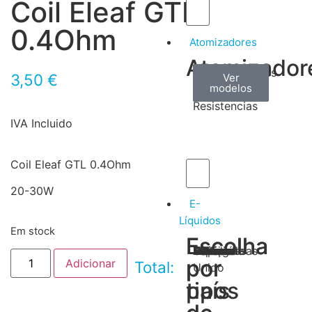
Coil Eleaf GTL
0.4Ohm
Atomizadores
Atomizador
Claromizadores
Reconstruíveis
Coils
3,50
€
Ver
Ver
Ver
modelos
modelos
modelos
/
Resistencias
IVA Incluido
Coil Eleaf GTL 0.4Ohm
20-30W
E-
Líquidos
Em stock
Escolha
Escolha
Tabaco
Frutas
Bebidas
Frescos
Sobremesas
Portugal
Alemanha
USA
Reino
Canadá
França
Malásia
Filipinas
Espanha
Polónia
Grécia
por
por
Adicionar
Total:
Unido
tipos
país