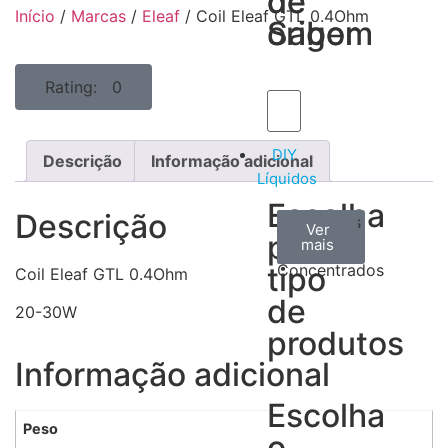
de
de
Início
/
Marcas
/
Eleaf
/ Coil Eleaf GTL 0.4Ohm
Sabor
origem
Rating: 0
DIY
Descrição
Informação adicional
Líquidos
Escolha
Descrição
Aromas
Bases
Accesorios
Ver
Ver
Ver
por
todos
mais
mais
/
tipo
Concentrados
Coil Eleaf GTL 0.4Ohm
de
20-30W
produtos
Informação adicional
Escolha
Peso
o