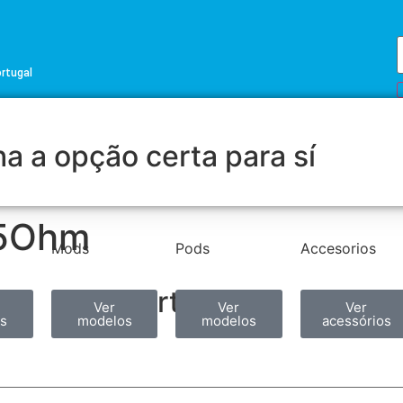
ortugal
a a opção certa para sí
.5Ohm
Mods
Pods
Accesorios
Partilhar
Ver
Ver
Ver
s
modelos
modelos
acessórios