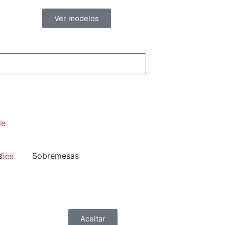
Ver modelos
de
s
Sobremesas
ções
Aceitar