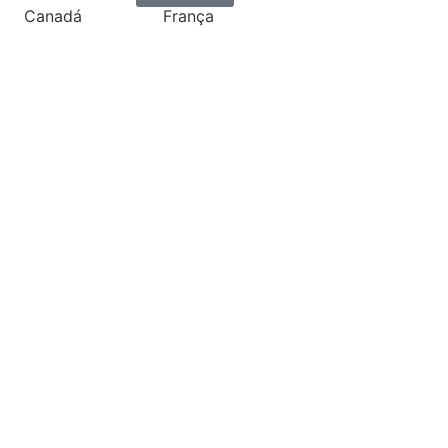
Canadá
França
ónia
Grécia