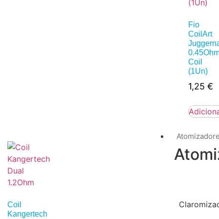
Fio
CoilArt
Juggern
0.45Oh
Coil
(1Un)
1,25
€
Adicion
Atomizador
Atomi
Claromiza
Coil
Kangertech