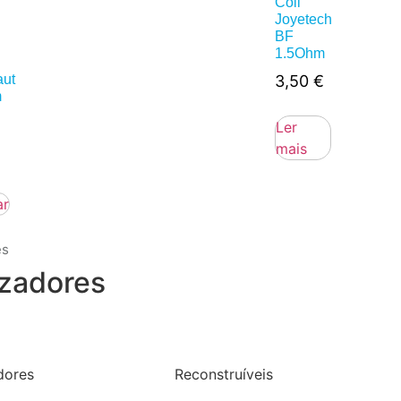
Coil
Joyetech
BF
1.5Ohm
aut
3,50
€
m
Ler
mais
ar
es
zadores
dores
Reconstruíveis