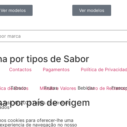
Ver modelos
Ver modelos
ha por tipos de Sabor
Contactos
Pagamentos
Política de Privacida
Tabaco
Frutas
Bebidas
Fresco
tica de Envíos
Missão e Valores
Livro de Reclama
ha por país de origem
, Lda. © 2021 Todos os Direitos
ados
mos cookies para oferecer-lhe uma
experiencia de navegação no nosso