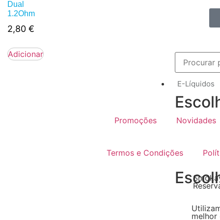
Dual
1.2Ohm
2,80
€
Adicionar
E-Líquidos
Escol
Promoções
Novidades
Termos e Condições
Polí
Escol
Smokay
Reserv
Utiliza
melhor 