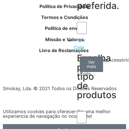
preferida.
Política de Privacidade
Termos e Condições
Política de envios
Missão e Valores
DIY
Coils
Livro de Reclamações
Escolha
Arame
Algodão
Ferramentas/Acessóri
Ver
Ver
Ver
por
mais
mais
mais
–
tipo
Coils
de
Smokay, Lda. © 2021 Todos os Direitos Reservados
produtos
Utilizamos cookies para oferecer-lhe uma melhor
experiencia de navegação no nosso site!