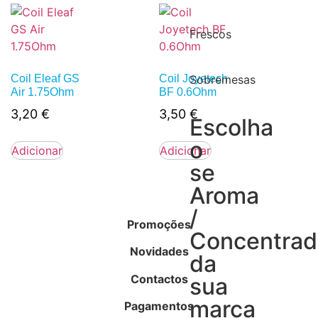
Frescos
Coil Eleaf GS
Coil Joyetech
Sobremesas
Air 1.75Ohm
BF 0.6Ohm
3,20
€
3,50
€
Escolha
o
Adicionar
Adicionar
se
Aroma
/
Promoções
Concentra
Novidades
da
Contactos
sua
marca
Pagamentos