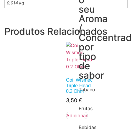
0,014 kg
seu
Aroma
/
Produtos Relacionados
Concentra
por
tipo
de
sabor
Coil Wismec
Triple-Head
Tabaco
0.2 Ohm
3,50
€
Frutas
Adicionar
Bebidas