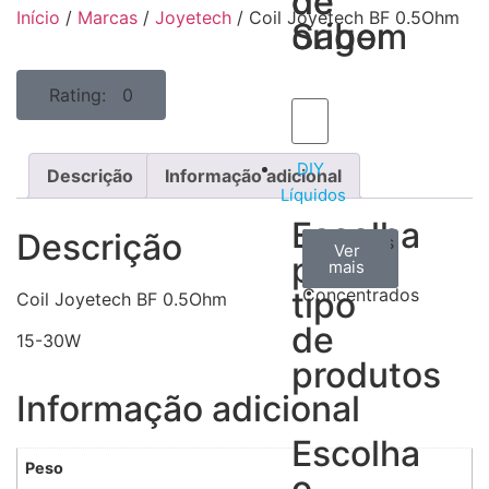
de
de
Início
/
Marcas
/
Joyetech
/ Coil Joyetech BF 0.5Ohm
Sabor
origem
Rating: 0
DIY
Descrição
Informação adicional
Líquidos
Escolha
Descrição
Aromas
Bases
Accesorios
Ver
Ver
Ver
por
todos
mais
mais
/
tipo
Concentrados
Coil Joyetech BF 0.5Ohm
de
15-30W
produtos
Informação adicional
Escolha
Peso
o