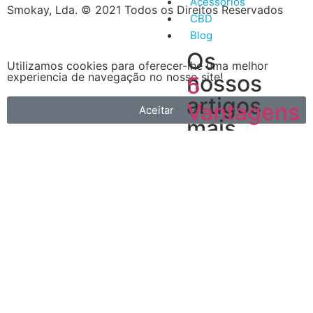
Acessórios
Smokay, Lda. © 2021 Todos os Direitos Reservados
CBD
Blog
Os
Utilizamos cookies para oferecer-lhe uma melhor
experiencia de navegação no nosso site!
nossos
5
artigos
Vantagens
Aceitar
mais
do
recentes
Vape
A
primeira
é
que
é
muito
mais