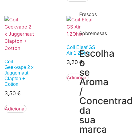
Frescos
Sobremesas
Coil Eleaf GS
Escolha
Air 1.2Ohm
o
Coil
3,20
€
Geekvape 2 x
se
Juggernaut
Adicionar
Clapton +
Aroma
Cotton
/
3,50
€
Concentra
da
Adicionar
sua
marca