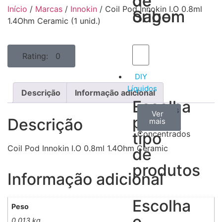
de
de
Início
/
Marcas
/
Innokin
/ Coil Pod Innokin I.O 0.8ml
Sabor
origem
1.4Ohm Ceramic (1 unid.)
Rating: 0
DIY
Líquidos
Descrição
Informação adicional
Escolha
Aromas
Bases
Accesorios
Ver
Ver
Ver
por
Descrição
todos
mais
mais
/
tipo
Concentrados
Coil Pod Innokin I.O 0.8ml 1.4Ohm Ceramic
de
produtos
Informação adicional
Escolha
Peso
o
0,013 kg