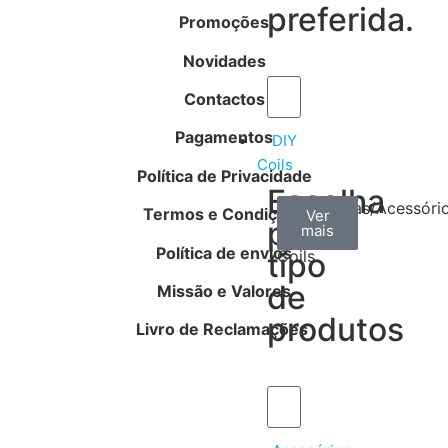
preferida.
Promoções
Novidades
Contactos
Pagamentos
DIY
Coils
Política de Privacidade
Escolha
Arame
Algodão
Ferramentas/Acessóri
Termos e Condições
Ver
Ver
Ver
por
mais
mais
mais
–
Política de envios
tipo
Coils
de
Missão e Valores
produtos
Livro de Reclamações