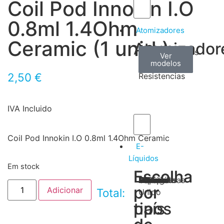
Coil Pod Innokin I.O
0.8ml 1.4Ohm
Atomizadores
Ceramic (1 unid.)
Atomizador
Claromizadores
Reconstruíveis
Coils
Ver
Ver
Ver
modelos
modelos
modelos
/
2,50
€
Resistencias
IVA Incluido
Coil Pod Innokin I.O 0.8ml 1.4Ohm Ceramic
E-
Líquidos
Em stock
Escolha
Escolha
Tabaco
Frutas
Bebidas
Frescos
Sobremesas
Portugal
Alemanha
USA
Reino
Canadá
França
Malásia
Filipinas
Espanha
Polónia
Grécia
por
por
Adicionar
Total:
Unido
tipos
país