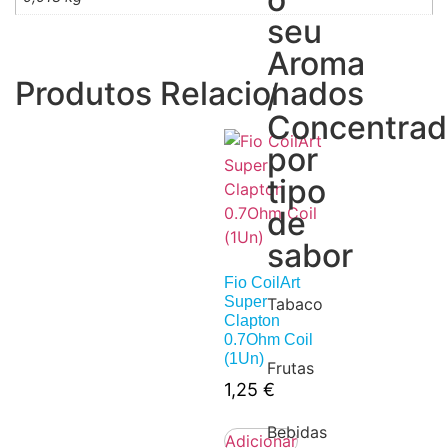
seu
Aroma
Produtos Relacionados
/
Concentra
por
tipo
de
sabor
Fio CoilArt
Super
Tabaco
Clapton
0.7Ohm Coil
(1Un)
Frutas
1,25
€
Bebidas
Adicionar