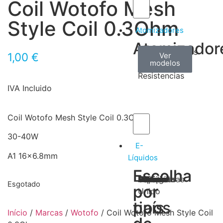
Coil Wotofo Mesh
Style Coil 0.3Ohm
Atomizadores
Atomizador
Claromizadores
Reconstruíveis
Coils
1,00
€
Ver
Ver
Ver
modelos
modelos
modelos
/
Resistencias
IVA Incluido
Coil Wotofo Mesh Style Coil 0.3Ohm
30-40W
E-
A1 16×6.8mm
Líquidos
Escolha
Escolha
Tabaco
Frutas
Bebidas
Frescos
Sobremesas
Portugal
Alemanha
USA
Reino
Canadá
França
Malásia
Filipinas
Espanha
Polónia
Grécia
Esgotado
por
por
Unido
tipos
país
Início
/
Marcas
/
Wotofo
/ Coil Wotofo Mesh Style Coil