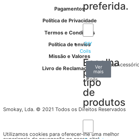
preferida.
Pagamentos
Política de Privacidade
Termos e Condições
DIY
Política de envios
Coils
Missão e Valores
Escolha
Arame
Algodão
Ferramentas/Acessóri
Ver
Ver
Ver
Livro de Reclamações
por
mais
mais
mais
–
tipo
Coils
de
produtos
Smokay, Lda. © 2021 Todos os Direitos Reservados
Utilizamos cookies para oferecer-lhe uma melhor