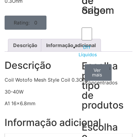
de
de
0.3Ohm
Sabor
origem
Rating: 0
Descrição
Informação adicional
DIY
Líquidos
Descrição
Escolha
Aromas
Bases
Accesorios
Ver
Ver
Ver
por
todos
mais
mais
/
Coil Wotofo Mesh Style Coil 0.3Ohm
tipo
Concentrados
30-40W
de
produtos
A1 16×6.8mm
Informação adicional
Escolha
o