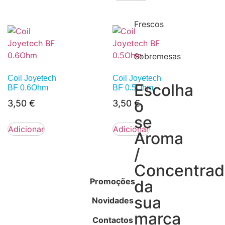
Frescos
Sobremesas
Coil Joyetech
Coil Joyetech
Escolha
BF 0.6Ohm
BF 0.5Ohm
o
3,50
€
3,50
€
se
Adicionar
Adicionar
Aroma
/
Concentra
Promoções
da
sua
Novidades
marca
Contactos