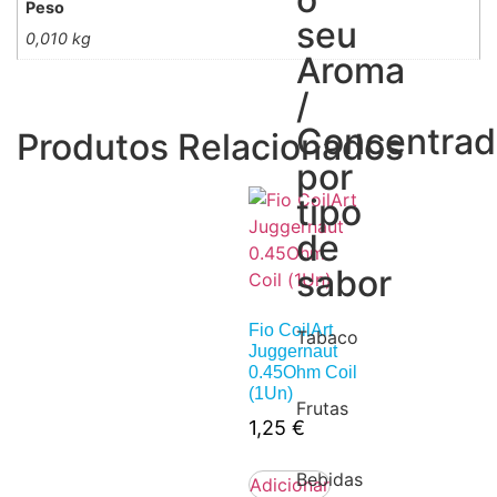
Peso
seu
0,010 kg
Aroma
/
Concentra
Produtos Relacionados
por
tipo
de
sabor
Fio CoilArt
Tabaco
Juggernaut
0.45Ohm Coil
(1Un)
Frutas
1,25
€
Bebidas
Adicionar