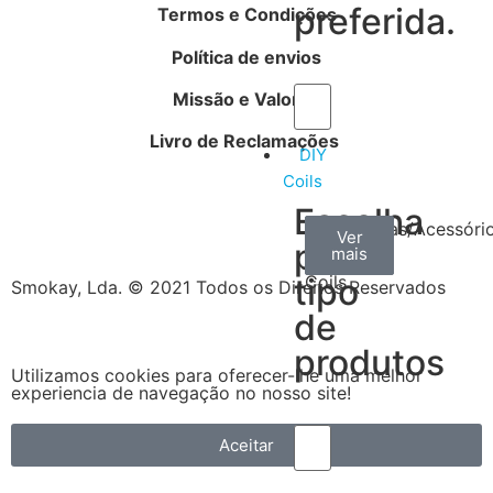
preferida.
Termos e Condições
Política de envios
Missão e Valores
Livro de Reclamações
DIY
Coils
Escolha
Arame
Algodão
Ferramentas/Acessóri
Ver
Ver
Ver
por
mais
mais
mais
–
tipo
Coils
Smokay, Lda. © 2021 Todos os Direitos Reservados
de
produtos
Utilizamos cookies para oferecer-lhe uma melhor
experiencia de navegação no nosso site!
Aceitar