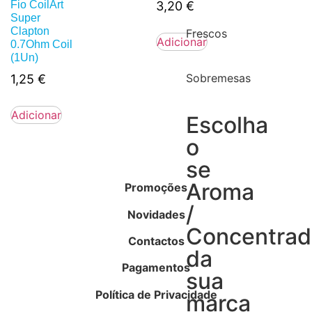
Fio CoilArt
3,20
€
Super
Clapton
Frescos
Adicionar
0.7Ohm Coil
(1Un)
Sobremesas
1,25
€
Adicionar
Escolha
o
se
Aroma
Promoções
/
Novidades
Concentra
Contactos
da
Pagamentos
sua
Política de Privacidade
marca