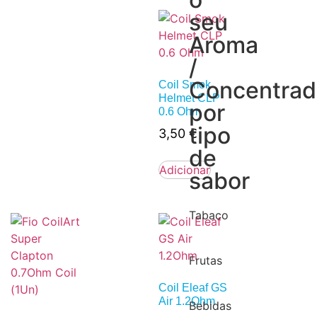
seu
Aroma
/
Concentra
Coil Smok
Helmet CLP
por
0.6 Ohm
tipo
3,50
€
de
Adicionar
sabor
Tabaco
Frutas
Coil Eleaf GS
Air 1.2Ohm
Bebidas