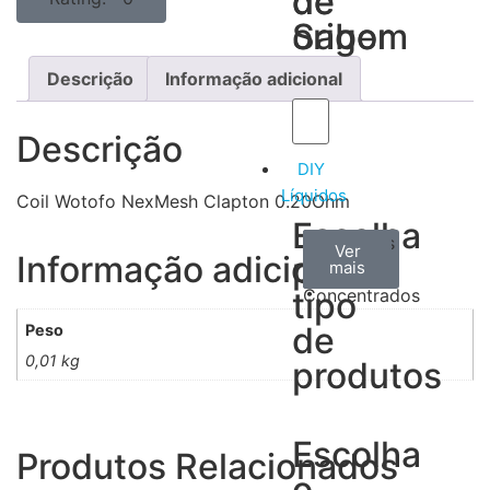
de
de
Sabor
origem
Descrição
Informação adicional
Descrição
DIY
Líquidos
Coil Wotofo NexMesh Clapton 0.20Ohm
Escolha
Aromas
Bases
Accesorios
Ver
Ver
Ver
Informação adicional
por
todos
mais
mais
/
tipo
Concentrados
de
Peso
0,01 kg
produtos
Escolha
Produtos Relacionados
o