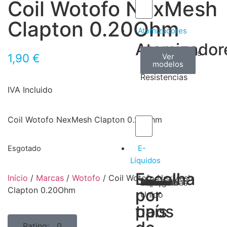
Coil Wotofo NexMesh
Clapton 0.20Ohm
Atomizadores
Atomizador
Claromizadores
Reconstruíveis
Coils
1,90
€
Ver
Ver
Ver
modelos
modelos
modelos
/
Resistencias
IVA Incluido
Coil Wotofo NexMesh Clapton 0.20Ohm
E-
Esgotado
Líquidos
Escolha
Escolha
Início
/
Marcas
/
Wotofo
/ Coil Wotofo NexMesh
Tabaco
Frutas
Bebidas
Frescos
Sobremesas
Portugal
Alemanha
USA
Reino
Canadá
França
Malásia
Filipinas
Espanha
Polónia
Grécia
Clapton 0.20Ohm
por
por
Unido
tipos
país
Rating: 0