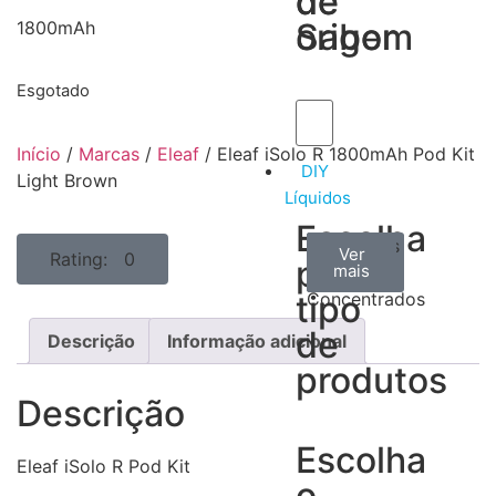
de
de
Sabor
origem
1800mAh
Esgotado
Início
/
Marcas
/
Eleaf
/ Eleaf iSolo R 1800mAh Pod Kit
DIY
Light Brown
Líquidos
Escolha
Aromas
Bases
Accesorios
Ver
Ver
Ver
Rating: 0
por
todos
mais
mais
/
tipo
Concentrados
de
Descrição
Informação adicional
produtos
Descrição
Escolha
Eleaf iSolo R Pod Kit
o