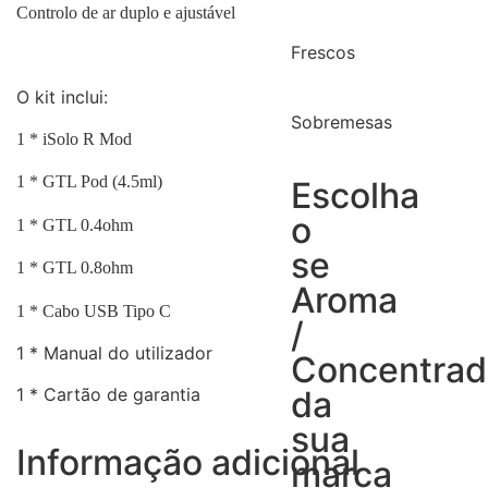
Controlo de ar duplo e ajustável
Frescos
O kit inclui:
Sobremesas
1 * iSolo R Mod
1 * GTL Pod (4.5ml)
Escolha
o
1 * GTL 0.4ohm
se
1 * GTL 0.8ohm
Aroma
1 * Cabo USB Tipo C
/
1 * Manual do utilizador
Concentra
da
1 * Cartão de garantia
sua
Informação adicional
marca