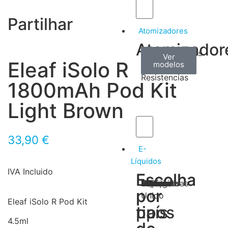
Partilhar
Atomizadores
Atomizador
Claromizadores
Reconstruíveis
Coils
Ver
Ver
Ver
Eleaf iSolo R
modelos
modelos
modelos
/
Resistencias
1800mAh Pod Kit
Light Brown
33,90
€
E-
Líquidos
IVA Incluido
Escolha
Escolha
Tabaco
Frutas
Bebidas
Frescos
Sobremesas
Portugal
Alemanha
USA
Reino
Canadá
França
Malásia
Filipinas
Espanha
Polónia
Grécia
por
por
Unido
Eleaf iSolo R Pod Kit
tipos
país
4.5ml