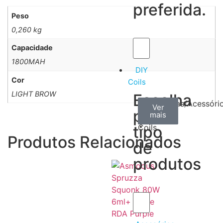
preferida.
Peso
0,260 kg
Capacidade
1800MAH
DIY
Cor
Coils
LIGHT BROW
Escolha
Arame
Algodão
Ferramentas/Acessóri
Ver
Ver
Ver
por
mais
mais
mais
–
tipo
Coils
Produtos Relacionados
de
produtos