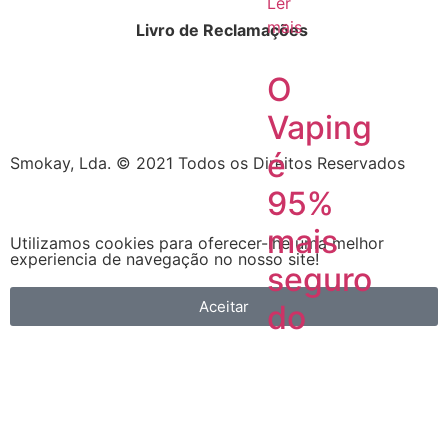
Ler
mais
Livro de Reclamações
O
Vaping
é
Smokay, Lda. © 2021 Todos os Direitos Reservados
95%
mais
Utilizamos cookies para oferecer-lhe uma melhor
experiencia de navegação no nosso site!
seguro
Aceitar
do
que
fumar.
Facto