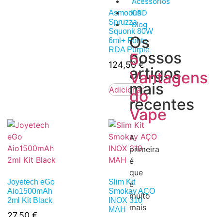
Acessórios
CBD
Asmodus
Spruzza
Blog
Squonk 80W
Os
6ml+ Fonte
RDA Purple
nossos
5
124,50
€
artigos
Vantagens
mais
Adicionar
do
recentes
Vape
A
primeira
é
que
Joyetech eGo
Slim Kit
é
Aio1500mAh
Smokay AÇO
muito
2ml Kit Black
INOX 310
mais
MAH
27,50
€