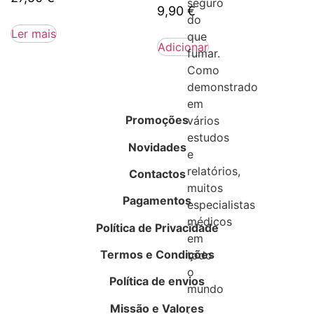
seguro
9,90
€
do
Ler mais
que
Adicionar
fumar.
Como
demonstrado
em
Promoções
vários
estudos
Novidades
e
relatórios,
Contactos
muitos
Pagamentos
especialistas
médicos
Política de Privacidade
em
Termos e Condições
todo
o
Política de envios
mundo
Missão e Valores