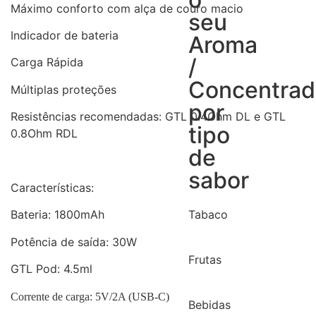
Máximo conforto com alça de couro macio
seu
Indicador de bateria
Aroma
/
Carga Rápida
Concentra
Múltiplas proteções
por
Resistências recomendadas: GTL 0.4Ohm DL e GTL
tipo
0.8Ohm RDL
de
sabor
Características:
Bateria: 1800mAh
Tabaco
Potência de saída: 30W
Frutas
GTL Pod: 4.5ml
Corrente de carga: 5V/2A (USB-C)
Bebidas