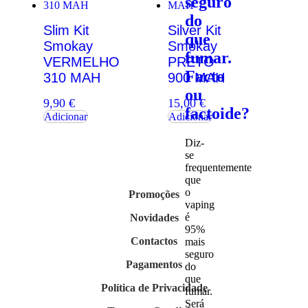
seguro
do
Slim Kit
Silver Kit
que
Smokay
Smokay
fumar.
VERMELHO
PRETO
Facto
310 MAH
900 MAH
ou
9,90
€
15,00
€
factoide?
Adicionar
Adicionar
Diz-
se
frequentemente
que
o
Promoções
vaping
é
Novidades
95%
Contactos
mais
seguro
Pagamentos
do
que
Política de Privacidade
fumar.
Será