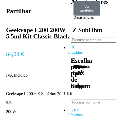
Atomizadores
Ver
Ver
Ver
Claromizadores
Reconstruíveis
Coils
Partilhar
modelos
modelos
modelos
/
Resistencias
Geekvape L200 200W + Z SubOhm
5.5ml Kit Classic Black
E-
Líquidos
84,90
€
Escolha
Escolha
por
por
Tabaco
Frutas
Bebidas
Frescos
Sobremesas
Portugal
Alemanha
USA
Reino
Canadá
França
Malásia
Filipinas
Espanha
Polónia
Grécia
Unido
tipos
país
IVA Incluido
de
de
Sabor
origem
Geekvape L200 + Z SubOhm 2021 Kit
5.5ml
DIY
200W
Líquidos