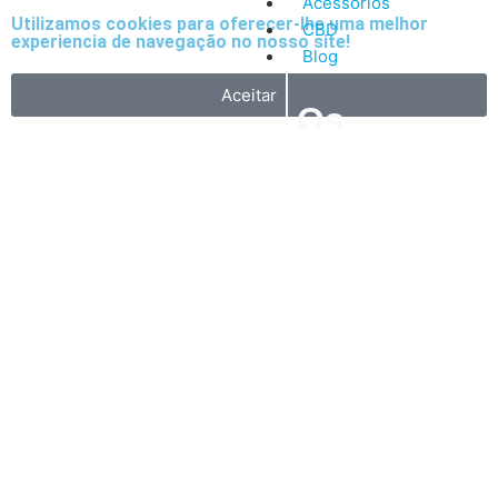
Acessórios
Utilizamos cookies para oferecer-lhe uma melhor
CBD
experiencia de navegação no nosso site!
Blog
Aceitar
Os
5
nossos
artigos
Vantagens
mais
do
recentes
Vape
A
primeira
é
que
é
muito
mais