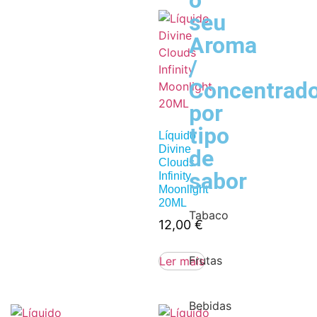
o
seu
Aroma
/
Concentrad
por
tipo
Líquido
Divine
de
Clouds
sabor
Infinity
Moonlight
20ML
Tabaco
12,00
€
Frutas
Ler mais
Bebidas