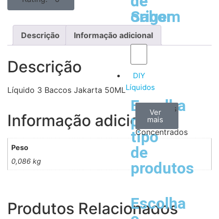
de
de
Sabor
origem
Descrição
Informação adicional
Descrição
DIY
Líquidos
Líquido 3 Baccos Jakarta 50ML
Escolha
Aromas
Bases
Accesorios
Ver
Ver
Ver
Informação adicional
por
todos
mais
mais
/
Concentrados
tipo
Peso
de
0,086 kg
produtos
Escolha
Produtos Relacionados