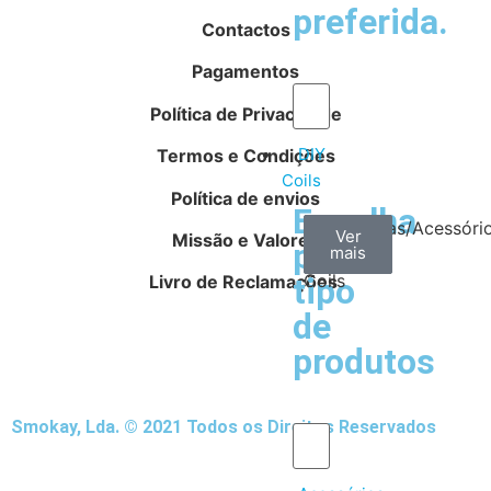
preferida.
Contactos
Pagamentos
Política de Privacidade
DIY
Termos e Condições
Coils
Política de envios
Escolha
Arame
Algodão
Ferramentas/Acessóri
Ver
Ver
Ver
Missão e Valores
por
mais
mais
mais
–
Coils
Livro de Reclamações
tipo
de
produtos
Smokay, Lda. © 2021 Todos os Direitos Reservados