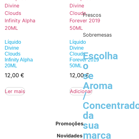
Frescos
Sobremesas
Líquido
Líquido
Divine
Divine
Escolha
Clouds
Clouds
Infinity Alpha
Forever 2019
o
20ML
50ML
se
12,00
€
12,00
€
Aroma
Ler mais
Adicionar
/
Concentrad
da
sua
Promoções
marca
Novidades