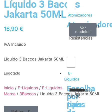
Líquido 3 Baccos
Jakarta 50ML
Atomizadores
Atomizador
Claromizadores
Reconstruíveis
Coils
16,90
€
Ver
Ver
Ver
modelos
modelos
modelos
/
Resistencias
IVA Incluido
Líquido 3 Baccos Jakarta 50ML
E-
Esgotado
Líquidos
Escolha
Escolha
Início
/
E-Liquidos
/
E-Liquidos
Tabaco
Frutas
Bebidas
Frescos
Sobremesas
Portugal
Alemanha
USA
Reino
Canadá
França
Malásia
Filipinas
Espanha
Polónia
Grécia
Marca
/
3Baccos
/ Líquido 3 Baccos Jakarta 50ML
por
por
Unido
tipos
país
Rating: 0