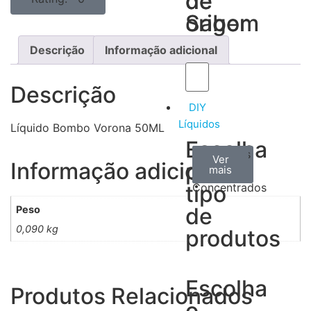
de
de
Sabor
origem
Descrição
Informação adicional
Descrição
DIY
Líquidos
Líquido Bombo Vorona 50ML
Escolha
Aromas
Bases
Accesorios
Ver
Ver
Ver
Informação adicional
por
todos
mais
mais
/
tipo
Concentrados
de
Peso
0,090 kg
produtos
Escolha
Produtos Relacionados
o