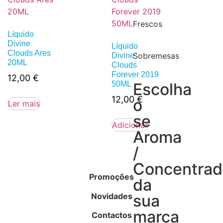
Frescos
Líquido
Divine
Líquido
Clouds Ares
Sobremesas
Divine
20ML
Clouds
Forever 2019
12,00
€
50ML
Escolha
12,00
€
o
Ler mais
se
Adicionar
Aroma
/
Concentra
Promoções
da
Novidades
sua
marca
Contactos