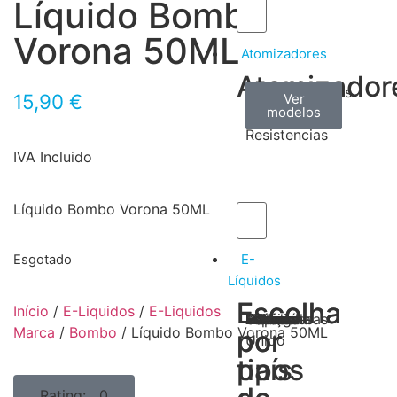
Líquido Bombo
Vorona 50ML
Atomizadores
Atomizador
Claromizadores
Reconstruíveis
Coils
15,90
€
Ver
Ver
Ver
modelos
modelos
modelos
/
Resistencias
IVA Incluido
Líquido Bombo Vorona 50ML
E-
Esgotado
Líquidos
Escolha
Escolha
Início
/
E-Liquidos
/
E-Liquidos
Tabaco
Frutas
Bebidas
Frescos
Sobremesas
Portugal
Alemanha
USA
Reino
Canadá
França
Malásia
Filipinas
Espanha
Polónia
Grécia
Marca
/
Bombo
/ Líquido Bombo Vorona 50ML
por
por
Unido
tipos
país
Rating: 0