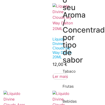
seu
Aroma
/
Concentra
por
Líquido
tipo
Divine
Clouds My
de
Way Dalton
20ML
sabor
12,00
€
Tabaco
Ler mais
Frutas
Bebidas