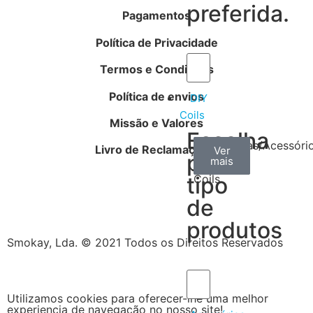
preferida.
Pagamentos
Política de Privacidade
Termos e Condições
Política de envios
DIY
Coils
Missão e Valores
Escolha
Arame
Algodão
Ferramentas/Acessóri
Livro de Reclamações
Ver
Ver
Ver
por
mais
mais
mais
–
tipo
Coils
de
produtos
Smokay, Lda. © 2021 Todos os Direitos Reservados
Utilizamos cookies para oferecer-lhe uma melhor
experiencia de navegação no nosso site!