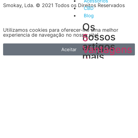
Acessórios
Smokay, Lda. © 2021 Todos os Direitos Reservados
CBD
Blog
Os
Utilizamos cookies para oferecer-lhe uma melhor
nossos
experiencia de navegação no nosso site!
5
artigos
Vantagens
Aceitar
mais
do
recentes
Vape
A
primeira
é
que
é
muito
mais