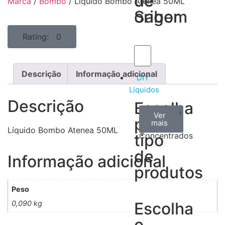
de
de
Marca
/
Bombo
/ Líquido Bombo Atenea 50ML
Sabor
origem
Rating: 0
Descrição
Informação adicional
DIY
Líquidos
Descrição
Escolha
Aromas
Bases
Accesorios
Ver
Ver
Ver
por
todos
mais
mais
/
Líquido Bombo Atenea 50ML
tipo
Concentrados
de
Informação adicional
produtos
Peso
0,090 kg
Escolha
o