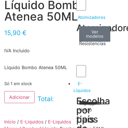
Líquido Bombo
Atenea 50ML
Atomizadores
Atomizador
Claromizadores
Reconstruíveis
Coils
15,90
€
Ver
Ver
Ver
modelos
modelos
modelos
/
Resistencias
IVA Incluido
Líquido Bombo Atenea 50ML
E-
Só 1 em stock
Líquidos
Adicionar
Total:
Escolha
Escolha
Tabaco
Frutas
Bebidas
Frescos
Sobremesas
Portugal
Alemanha
USA
Reino
Canadá
França
Malásia
Filipinas
Espanha
Polónia
Grécia
por
por
Unido
tipos
país
Início
/
E-Liquidos
/
E-Liquidos