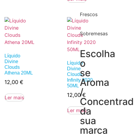
Frescos
Sobremesas
Escolha
Líquido
o
Divine
Líquido
Clouds
Divine
se
Athena 20ML
Clouds
Aroma
Infinity 2020
12,00
€
50ML
/
12,00
€
Ler mais
Concentra
da
Ler mais
sua
marca