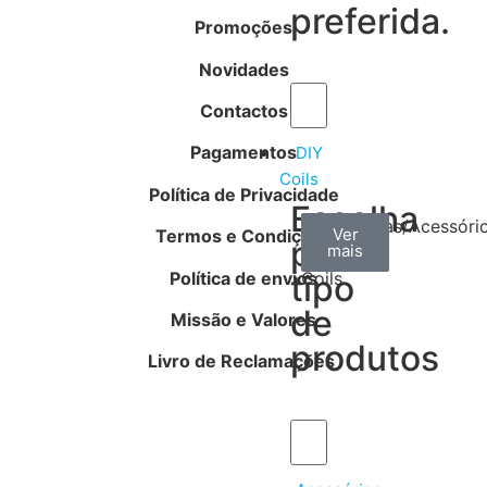
preferida.
Promoções
Novidades
Contactos
Pagamentos
DIY
Coils
Política de Privacidade
Escolha
Arame
Algodão
Ferramentas/Acessóri
Ver
Ver
Ver
Termos e Condições
por
mais
mais
mais
–
Política de envios
tipo
Coils
de
Missão e Valores
produtos
Livro de Reclamações