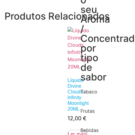
seu
Produtos Relacionados
Aroma
/
Concentra
por
tipo
de
sabor
Líquido
Divine
Tabaco
Clouds
Infinity
Moonlight
20ML
Frutas
12,00
€
Bebidas
Ler mais