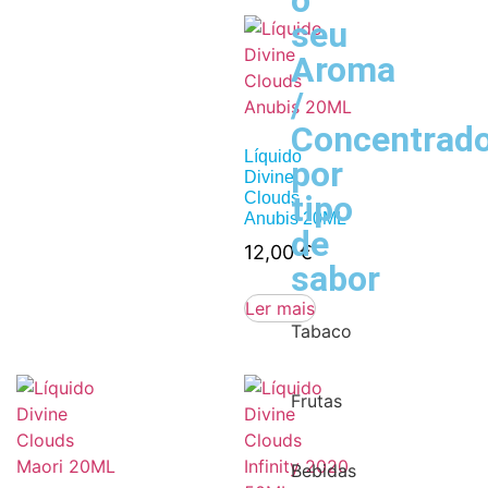
o
seu
Aroma
/
Concentrad
Líquido
por
Divine
tipo
Clouds
Anubis 20ML
de
12,00
€
sabor
Ler mais
Tabaco
Frutas
Bebidas