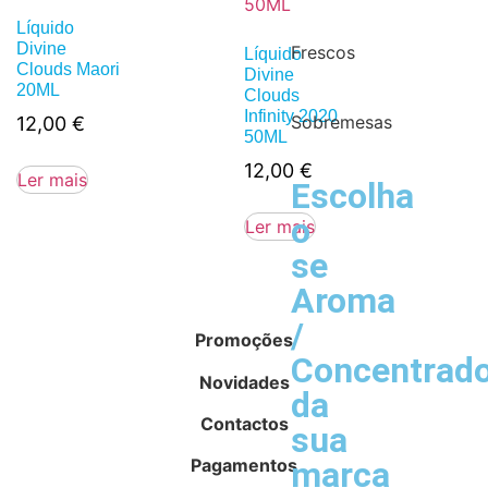
Líquido
Divine
Frescos
Líquido
Clouds Maori
Divine
20ML
Clouds
Infinity 2020
Sobremesas
12,00
€
50ML
12,00
€
Ler mais
Escolha
o
Ler mais
se
Aroma
/
Promoções
Concentrad
Novidades
da
Contactos
sua
Pagamentos
marca