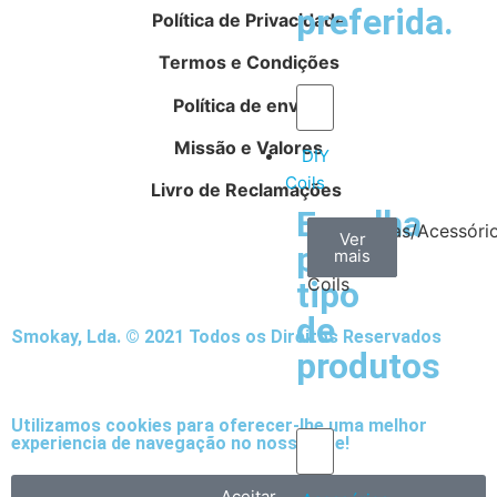
preferida.
Política de Privacidade
Termos e Condições
Política de envios
Missão e Valores
DIY
Coils
Livro de Reclamações
Escolha
Arame
Algodão
Ferramentas/Acessóri
Ver
Ver
Ver
por
mais
mais
mais
–
Coils
tipo
de
Smokay, Lda. © 2021 Todos os Direitos Reservados
produtos
Utilizamos cookies para oferecer-lhe uma melhor
experiencia de navegação no nosso site!
Aceitar