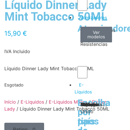
Líquido Dinner Lady
Mint Tobacco 50ML
Atomizadores
Atomizador
Claromizadores
Reconstruíveis
Coils
15,90
€
Ver
Ver
Ver
modelos
modelos
modelos
/
Resistencias
IVA Incluido
Líquido Dinner Lady Mint Tobacco 50ML
E-
Esgotado
Líquidos
Escolha
Escolha
Início
/
E-Liquidos
/
E-Liquidos Marca
/
Dinner
Tabaco
Frutas
Bebidas
Frescos
Sobremesas
Portugal
Alemanha
USA
Reino
Canadá
França
Malásia
Filipinas
Espanha
Polónia
Grécia
Lady
/ Líquido Dinner Lady Mint Tobacco 50ML
por
por
Unido
tipos
país
Rating: 0