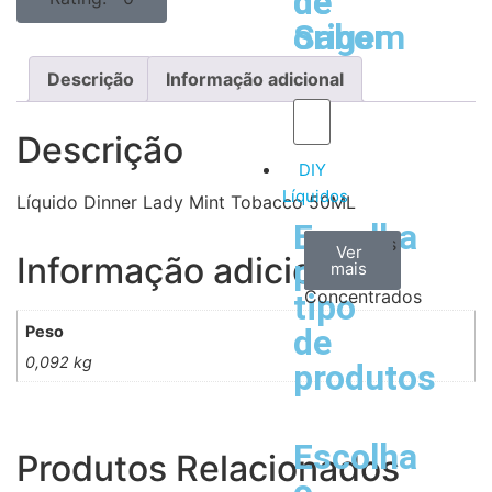
de
de
Sabor
origem
Descrição
Informação adicional
Descrição
DIY
Líquidos
Líquido Dinner Lady Mint Tobacco 50ML
Escolha
Aromas
Bases
Accesorios
Ver
Ver
Ver
Informação adicional
por
todos
mais
mais
/
Concentrados
tipo
Peso
de
0,092 kg
produtos
Escolha
Produtos Relacionados