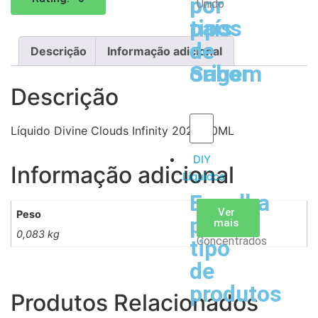
por
por
Unido
tipos
país
de
de
Descrição
Informação adicional
Sabor
origem
Descrição
Líquido Divine Clouds Infinity 2020 50ML
DIY
Informação adicional
Líquidos
Escolha
Aromas
Bases
Accesorios
Ver
Ver
Ver
Peso
por
todos
mais
mais
/
0,083 kg
Concentrados
tipo
de
produtos
Produtos Relacionados