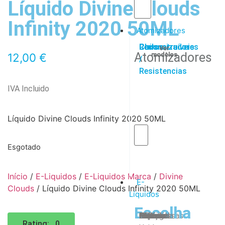
Líquido Divine Clouds
Infinity 2020 50ML
Atomizadores
Claromizadores
Reconstruíveis
Coils
Ver
Ver
Ver
Atomizadores
12,00
€
modelos
modelos
modelos
/
Resistencias
IVA Incluido
Líquido Divine Clouds Infinity 2020 50ML
Esgotado
Início
/
E-Liquidos
/
E-Liquidos Marca
/
Divine
E-
Clouds
/ Líquido Divine Clouds Infinity 2020 50ML
Líquidos
Escolha
Escolha
Tabaco
Frutas
Bebidas
Frescos
Sobremesas
Portugal
Alemanha
USA
Reino
Canadá
França
Malásia
Filipinas
Espanha
Polónia
Grécia
Rating: 0