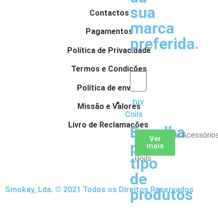
sua
Contactos
marca
Pagamentos
preferida.
Política de Privacidade
Termos e Condições
Política de envios
DIY
Missão e Valores
Coils
Livro de Reclamações
Escolha
Arame
Algodão
Ferramentas/Acessório
Ver
Ver
Ver
por
mais
mais
mais
–
Coils
tipo
de
Smokay, Lda. © 2021 Todos os Direitos Reservados
produtos