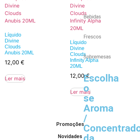
Bebidas
Líquido
Frescos
Divine
Líquido
Clouds
Divine
Anubis 20ML
Clouds
Sobremesas
Infinity Alpha
12,00
€
20ML
Escolha
12,00
€
Ler mais
o
Ler mais
se
Aroma
/
Promoções
Concentrad
da
Novidades