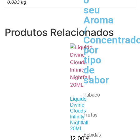
o
0,083 kg
seu
Aroma
/
Produtos Relacionados
Concentrad
por
tipo
de
sabor
Tabaco
Líquido
Divine
Clouds
Frutas
Infinity
Nightfall
20ML
Bebidas
12,00
€