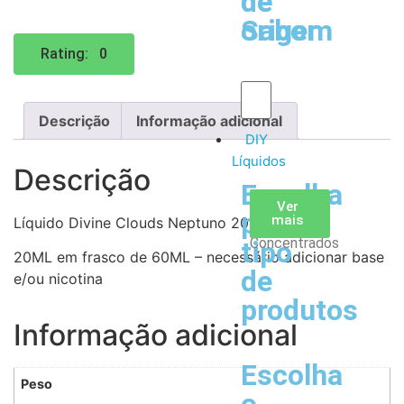
de
de
Sabor
origem
Rating: 0
Descrição
Informação adicional
DIY
Líquidos
Descrição
Escolha
Aromas
Bases
Accesorios
Ver
Ver
Ver
por
todos
mais
mais
/
Líquido Divine Clouds Neptuno 20ML
Concentrados
tipo
20ML em frasco de 60ML – necessário adicionar base
de
e/ou nicotina
produtos
Informação adicional
Escolha
Peso