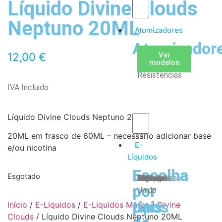
Líquido Divine Clouds
Neptuno 20ML
Atomizadores
Atomizador
Claromizadores
Reconstruíveis
Coils
12,00
€
Ver
Ver
Ver
modelos
modelos
modelos
/
Resistencias
IVA Incluido
Líquido Divine Clouds Neptuno 20ML
20ML em frasco de 60ML – necessário adicionar base
E-
e/ou nicotina
Líquidos
Escolha
Escolha
Esgotado
Tabaco
Frutas
Bebidas
Frescos
Sobremesas
Portugal
Alemanha
USA
Reino
Canadá
França
Malásia
Filipinas
Espanha
Polónia
Grécia
por
por
Unido
tipos
país
Início
/
E-Liquidos
/
E-Liquidos Marca
/
Divine
Clouds
/ Líquido Divine Clouds Neptuno 20ML