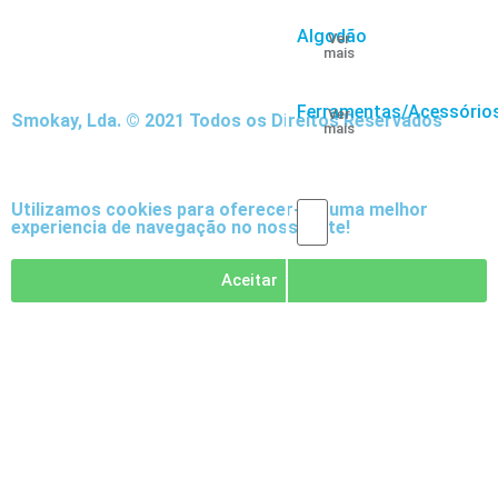
Algodão
Ver
mais
Ferramentas/Acessório
Ver
Smokay, Lda. © 2021 Todos os Direitos Reservados
mais
Utilizamos cookies para oferecer-lhe uma melhor
experiencia de navegação no nosso site!
Aceitar
Acessórios
CBD
Blog
Os
nossos
5