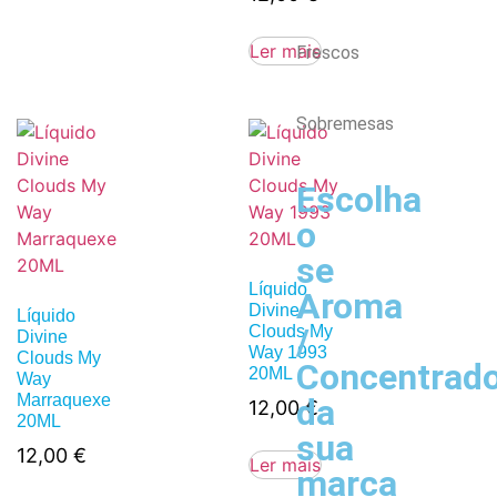
Ler mais
Frescos
Sobremesas
Escolha
o
se
Líquido
Aroma
Divine
Líquido
/
Clouds My
Divine
Way 1993
Clouds My
Concentrad
20ML
Way
Marraquexe
da
12,00
€
20ML
sua
12,00
€
Ler mais
marca