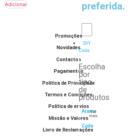
preferida.
Adicionar
Promoções
DIY
Novidades
Coils
Contactos
Escolha
Pagamentos
por
tipo
Política de Privacidade
de
Termos e Condições
produtos
Política de envios
Arame
Ver
mais
Missão e Valores
–
Coils
Livro de Reclamações