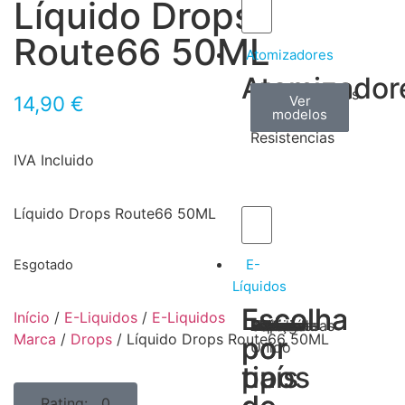
Líquido Drops
Route66 50ML
Atomizadores
Atomizador
Claromizadores
Reconstruíveis
Coils
14,90
€
Ver
Ver
Ver
modelos
modelos
modelos
/
Resistencias
IVA Incluido
Líquido Drops Route66 50ML
E-
Esgotado
Líquidos
Escolha
Escolha
Início
/
E-Liquidos
/
E-Liquidos
Tabaco
Frutas
Bebidas
Frescos
Sobremesas
Portugal
Alemanha
USA
Reino
Canadá
França
Malásia
Filipinas
Espanha
Polónia
Grécia
Marca
/
Drops
/ Líquido Drops Route66 50ML
por
por
Unido
tipos
país
Rating: 0