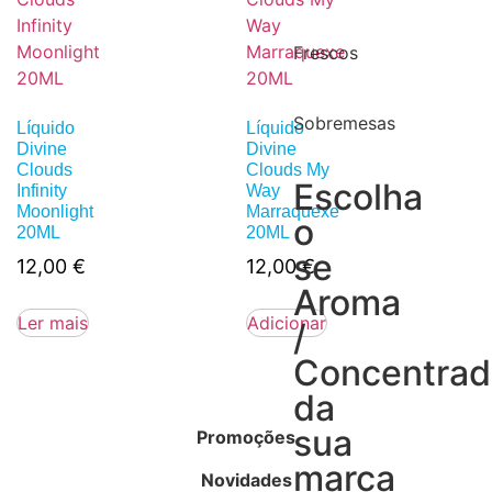
Frescos
Sobremesas
Líquido
Líquido
Divine
Divine
Clouds
Clouds My
Escolha
Infinity
Way
Moonlight
Marraquexe
o
20ML
20ML
se
12,00
€
12,00
€
Aroma
Ler mais
Adicionar
/
Concentra
da
sua
Promoções
marca
Novidades