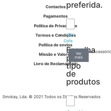
preferida.
Contactos
Pagamentos
Política de Privacidade
DIY
Termos e Condições
Coils
Política de envios
Escolha
Arame
Algodão
Ferramentas/Acessóri
Ver
Ver
Ver
Missão e Valores
por
mais
mais
mais
–
tipo
Coils
Livro de Reclamações
de
produtos
Smokay, Lda. © 2021 Todos os Direitos Reservados