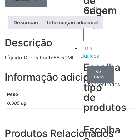
de
de
Sabor
origem
Descrição
Informação adicional
Descrição
DIY
Líquidos
Líquido Drops Route66 50ML
Escolha
Aromas
Bases
Accesorios
Ver
Ver
Ver
Informação adicional
por
todos
mais
mais
/
tipo
Concentrados
de
Peso
0,085 kg
produtos
Escolha
Produtos Relacionados
o