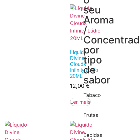
seu
Aroma
/
Concentra
por
Líquido
tipo
Divine
Clouds
de
Infinity Lúdio
20ML
sabor
12,00
€
Tabaco
Ler mais
Frutas
Bebidas