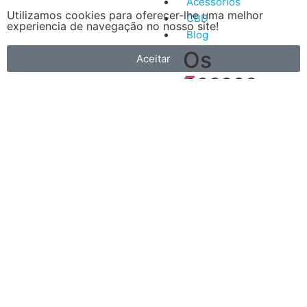
Acessórios
Utilizamos cookies para oferecer-lhe uma melhor
CBD
experiencia de navegação no nosso site!
Blog
Os
Aceitar
nossos
5
artigos
Vantagens
mais
do
recentes
Vape
A
primeira
é
que
é
muito
mais