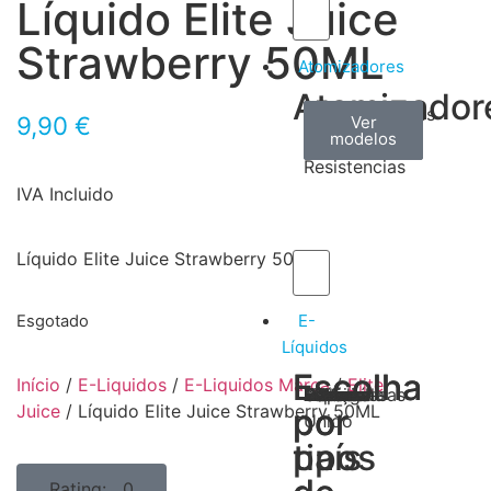
Líquido Elite Juice
Strawberry 50ML
Atomizadores
Atomizador
Claromizadores
Reconstruíveis
Coils
9,90
€
Ver
Ver
Ver
modelos
modelos
modelos
/
Resistencias
IVA Incluido
Líquido Elite Juice Strawberry 50ML
E-
Esgotado
Líquidos
Escolha
Escolha
Início
/
E-Liquidos
/
E-Liquidos Marca
/
Elite
Tabaco
Frutas
Bebidas
Frescos
Sobremesas
Portugal
Alemanha
USA
Reino
Canadá
França
Malásia
Filipinas
Espanha
Polónia
Grécia
Juice
/ Líquido Elite Juice Strawberry 50ML
por
por
Unido
tipos
país
Rating: 0