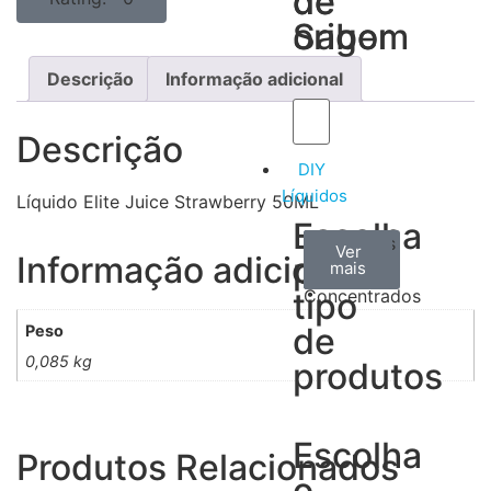
de
de
Sabor
origem
Descrição
Informação adicional
Descrição
DIY
Líquidos
Líquido Elite Juice Strawberry 50ML
Escolha
Aromas
Bases
Accesorios
Ver
Ver
Ver
Informação adicional
por
todos
mais
mais
/
tipo
Concentrados
de
Peso
0,085 kg
produtos
Escolha
Produtos Relacionados
o