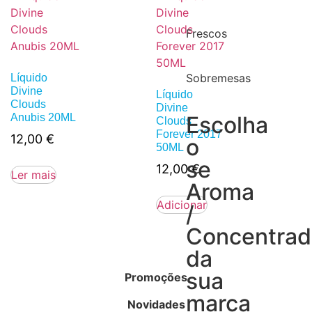
Frescos
Sobremesas
Líquido
Divine
Líquido
Clouds
Divine
Anubis 20ML
Escolha
Clouds
Forever 2017
12,00
€
o
50ML
se
12,00
€
Ler mais
Aroma
Adicionar
/
Concentra
da
sua
Promoções
marca
Novidades