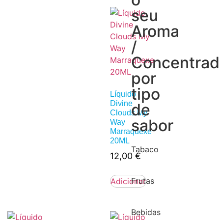
seu
Aroma
/
Concentra
por
tipo
Líquido
Divine
de
Clouds My
sabor
Way
Marraquexe
20ML
Tabaco
12,00
€
Frutas
Adicionar
Bebidas