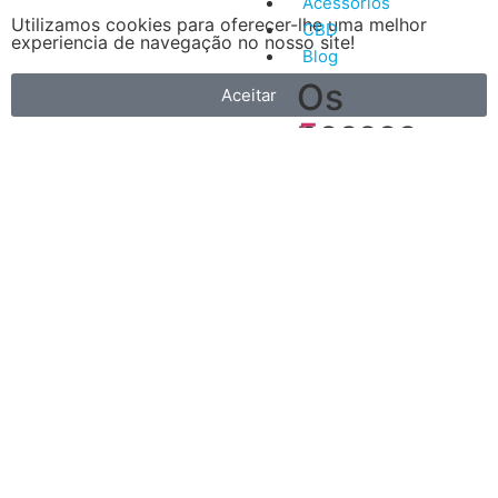
Acessórios
Utilizamos cookies para oferecer-lhe uma melhor
CBD
experiencia de navegação no nosso site!
Blog
Os
Aceitar
nossos
5
artigos
Vantagens
mais
do
recentes
Vape
A
primeira
é
que
é
muito
mais