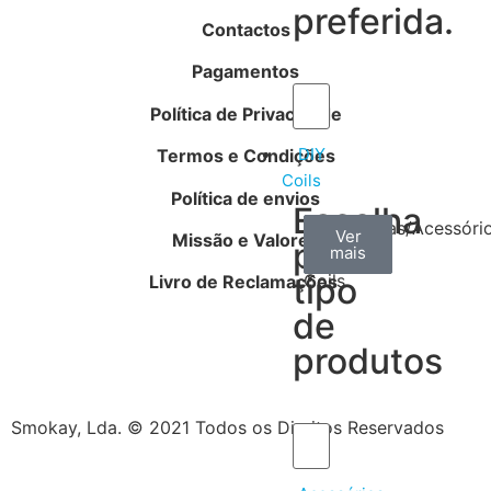
preferida.
Contactos
Pagamentos
Política de Privacidade
DIY
Termos e Condições
Coils
Política de envios
Escolha
Arame
Algodão
Ferramentas/Acessóri
Ver
Ver
Ver
Missão e Valores
por
mais
mais
mais
–
tipo
Coils
Livro de Reclamações
de
produtos
Smokay, Lda. © 2021 Todos os Direitos Reservados