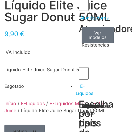
Líquido Elite Juice
Sugar Donut 50ML
Atomizadores
Atomizador
Claromizadores
Reconstruíveis
Coils
9,90
€
Ver
Ver
Ver
modelos
modelos
modelos
/
Resistencias
IVA Incluido
Líquido Elite Juice Sugar Donut 50ML
E-
Esgotado
Líquidos
Escolha
Escolha
Início
/
E-Liquidos
/
E-Liquidos Marca
/
Elite
Tabaco
Frutas
Bebidas
Frescos
Sobremesas
Portugal
Alemanha
USA
Reino
Canadá
França
Malásia
Filipinas
Espanha
Polónia
Grécia
Juice
/ Líquido Elite Juice Sugar Donut 50ML
por
por
Unido
tipos
país
Rating: 0