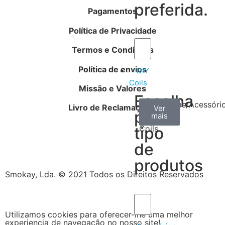
preferida.
Pagamentos
Política de Privacidade
Termos e Condições
Política de envios
DIY
Coils
Missão e Valores
Escolha
Arame
Algodão
Ferramentas/Acessóri
Livro de Reclamações
Ver
Ver
Ver
por
mais
mais
mais
–
tipo
Coils
de
produtos
Smokay, Lda. © 2021 Todos os Direitos Reservados
Utilizamos cookies para oferecer-lhe uma melhor
experiencia de navegação no nosso site!