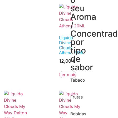
seu
Aroma
/
Concentra
Líquido
por
Divine
tipo
Clouds
Athena 20ML
de
12,00
€
sabor
Ler mais
Tabaco
Frutas
Bebidas