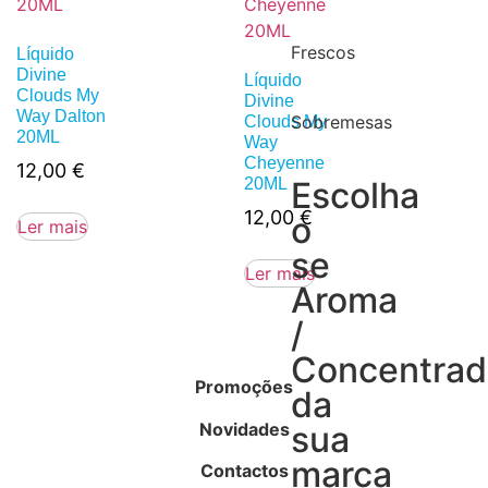
Frescos
Líquido
Divine
Líquido
Clouds My
Divine
Way Dalton
Sobremesas
Clouds My
20ML
Way
Cheyenne
12,00
€
20ML
Escolha
12,00
€
o
Ler mais
se
Ler mais
Aroma
/
Concentra
Promoções
da
Novidades
sua
marca
Contactos