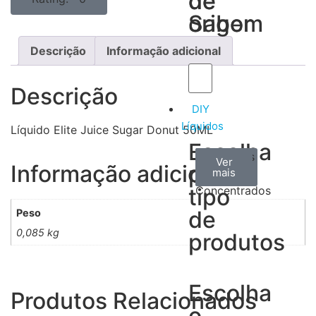
de
de
Sabor
origem
Descrição
Informação adicional
Descrição
DIY
Líquidos
Líquido Elite Juice Sugar Donut 50ML
Escolha
Aromas
Bases
Accesorios
Ver
Ver
Ver
Informação adicional
por
todos
mais
mais
/
tipo
Concentrados
de
Peso
0,085 kg
produtos
Escolha
Produtos Relacionados
o