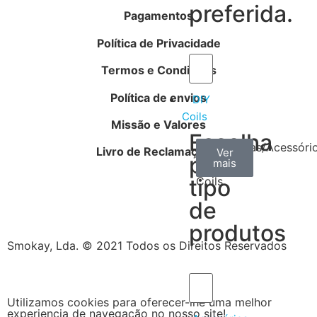
preferida.
Pagamentos
Política de Privacidade
Termos e Condições
Política de envios
DIY
Coils
Missão e Valores
Escolha
Arame
Algodão
Ferramentas/Acessóri
Livro de Reclamações
Ver
Ver
Ver
por
mais
mais
mais
–
tipo
Coils
de
produtos
Smokay, Lda. © 2021 Todos os Direitos Reservados
Utilizamos cookies para oferecer-lhe uma melhor
experiencia de navegação no nosso site!