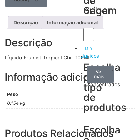
de
de
Sabor
origem
Descrição
Informação adicional
Descrição
DIY
Líquidos
Líquido Frumist Tropical Chill 100ML
Escolha
Aromas
Bases
Accesorios
Ver
Ver
Ver
Informação adicional
por
todos
mais
mais
/
tipo
Concentrados
de
Peso
0,154 kg
produtos
Escolha
Produtos Relacionados
o