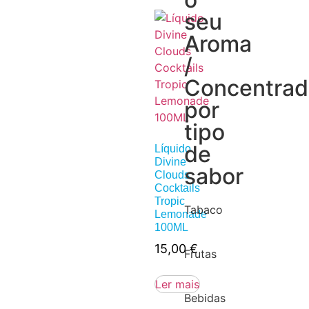
seu
Aroma
/
Concentra
por
tipo
de
Líquido
Divine
sabor
Clouds
Cocktails
Tropic
Tabaco
Lemonade
100ML
15,00
€
Frutas
Ler mais
Bebidas