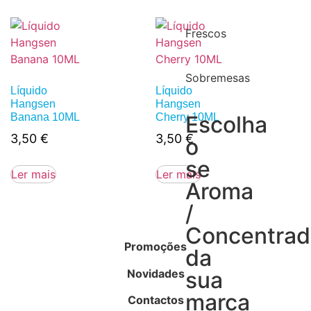
Frescos
Sobremesas
Líquido
Líquido
Hangsen
Hangsen
Banana 10ML
Cherry 10ML
Escolha
3,50
€
3,50
€
o
se
Ler mais
Ler mais
Aroma
/
Concentra
Promoções
da
Novidades
sua
marca
Contactos