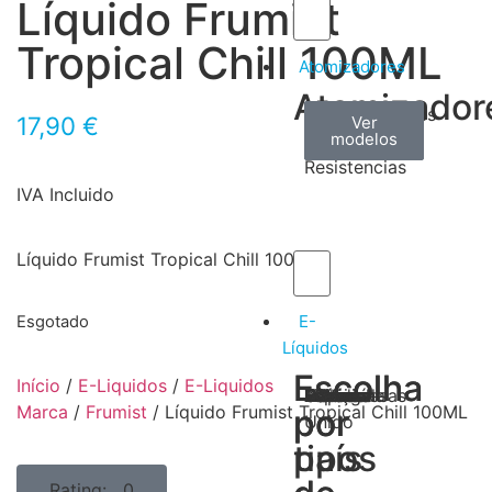
Líquido Frumist
Tropical Chill 100ML
Atomizadores
Atomizador
Claromizadores
Reconstruíveis
Coils
17,90
€
Ver
Ver
Ver
modelos
modelos
modelos
/
Resistencias
IVA Incluido
Líquido Frumist Tropical Chill 100ML
E-
Esgotado
Líquidos
Escolha
Escolha
Início
/
E-Liquidos
/
E-Liquidos
Tabaco
Frutas
Bebidas
Frescos
Sobremesas
Portugal
Alemanha
USA
Reino
Canadá
França
Malásia
Filipinas
Espanha
Polónia
Grécia
Marca
/
Frumist
/ Líquido Frumist Tropical Chill 100ML
por
por
Unido
tipos
país
Rating: 0