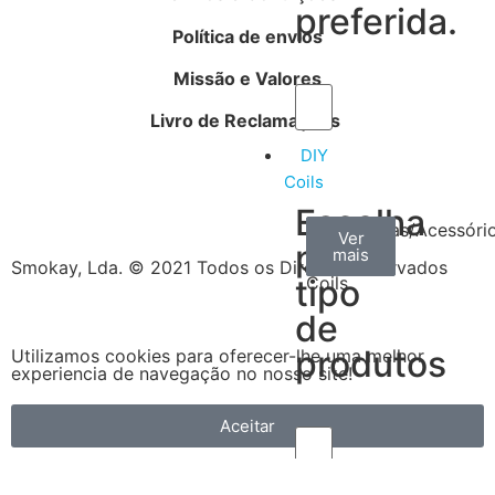
preferida.
Política de envios
Missão e Valores
Livro de Reclamações
DIY
Coils
Escolha
Arame
Algodão
Ferramentas/Acessóri
Ver
Ver
Ver
por
mais
mais
mais
–
Smokay, Lda. © 2021 Todos os Direitos Reservados
tipo
Coils
de
produtos
Utilizamos cookies para oferecer-lhe uma melhor
experiencia de navegação no nosso site!
Aceitar