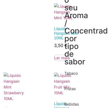
seu
Aroma
/
Concentra
Líquido
Hangsen Mint
por
10ML
tipo
3,50
€
de
Ler mais
sabor
Tabaco
Frutas
Líquido
Bebidas