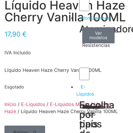
Líquido Heaven Haze
Cherry Vanilla 100ML
Atomizadores
Atomizador
Claromizadores
Reconstruíveis
Coils
17,90
€
Ver
Ver
Ver
modelos
modelos
modelos
/
Resistencias
IVA Incluido
Líquido Heaven Haze Cherry Vanilla 100ML
E-
Esgotado
Líquidos
Escolha
Escolha
Início
/
E-Liquidos
/
E-Liquidos Marca
/
Heaven
Tabaco
Frutas
Bebidas
Frescos
Sobremesas
Portugal
Alemanha
USA
Reino
Canadá
França
Malásia
Filipinas
Espanha
Polónia
Grécia
Haze
/ Líquido Heaven Haze Cherry Vanilla 100ML
por
por
Unido
tipos
país
Rating: 0