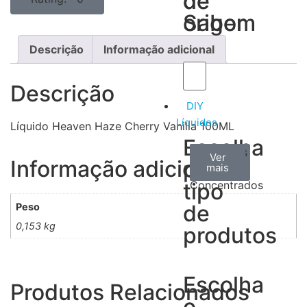
de
de
Sabor
origem
Descrição
Informação adicional
Descrição
DIY
Líquidos
Líquido Heaven Haze Cherry Vanilla 100ML
Escolha
Aromas
Bases
Accesorios
Ver
Ver
Ver
Informação adicional
por
todos
mais
mais
/
tipo
Concentrados
de
Peso
0,153 kg
produtos
Escolha
Produtos Relacionados
o