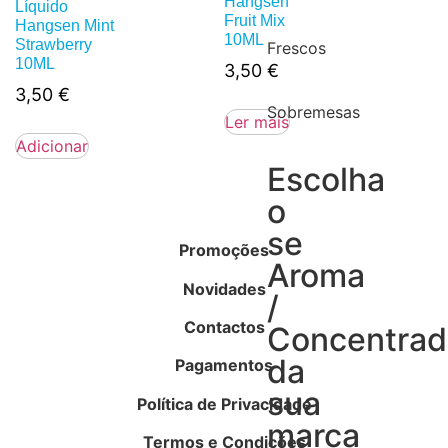
Hangsen
Líquido
Fruit Mix
Hangsen Mint
10ML
Strawberry
Frescos
10ML
3,50
€
3,50
€
Sobremesas
Ler mais
Adicionar
Escolha
o
se
Promoções
Aroma
Novidades
/
Contactos
Concentra
da
Pagamentos
sua
Política de Privacidade
marca
Termos e Condições