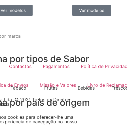
Ver modelos
Ver modelos
ha por tipos de Sabor
Contactos
Pagamentos
Política de Privacida
tica de Envíos
Missão e Valores
Livro de Reclama
Tabaco
Frutas
Bebidas
Fresco
, Lda. © 2021 Todos os Direitos
ha por país de origem
ados
mos cookies para oferecer-lhe uma
experiencia de navegação no nosso