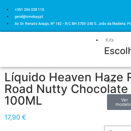
+351 256 028 110
geral@smokay.pt
Av. Dr. Renato Araujo, Nº 182 - R/C BH 3700-240 S. João da Madeira. P
Kits
Escolh
Líquido Heaven Haze 
Kits
Road Nutty Chocolate
100ML
Ver
modelo
17,90
€