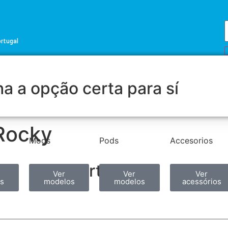
ortugal
a a opção certa para sí
Rocky
Mods
Pods
Accesorios
Partilhar
Ver
Ver
Ver
s
modelos
modelos
acessórios