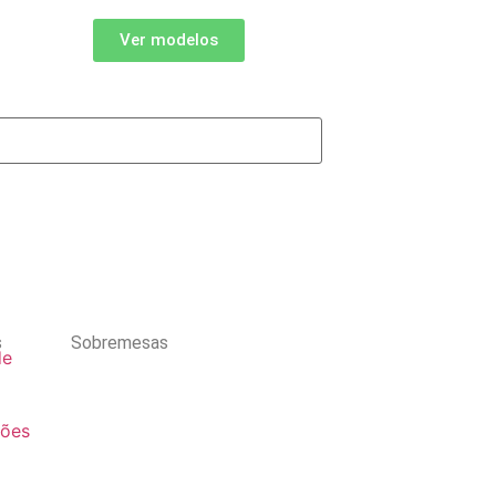
Ver modelos
s
Sobremesas
de
ções