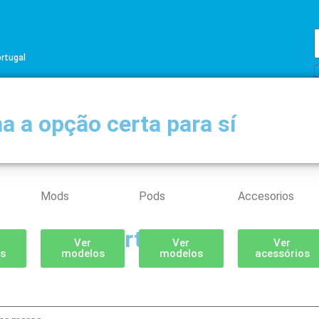
ortugal
a a opção certa para sí
Mods
Pods
Accesorios
Partilhar
Ver
Ver
Ver
s
modelos
modelos
acessórios