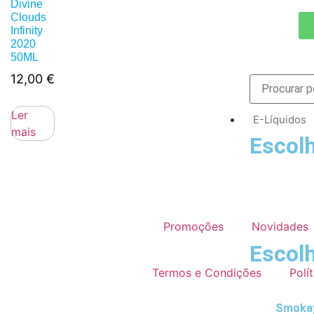
Divine
Clouds
Infinity
2020
50ML
12,00
€
Ler
E-Líquidos
mais
Escolh
Promoções
Novidades
Escolh
Termos e Condições
Polí
Smokay