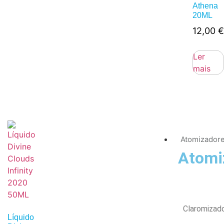
Athena
20ML
12,00
€
Ler
mais
Atomizador
Atomi
Claromizad
Líquido