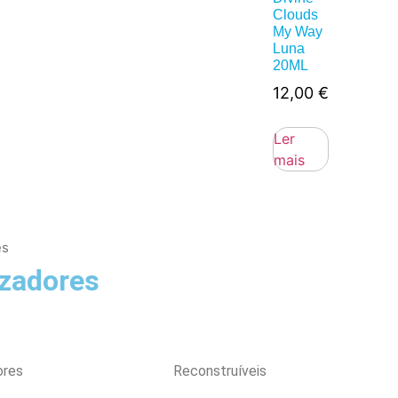
Clouds
My Way
Luna
20ML
12,00
€
Ler
mais
es
zadores
ores
Reconstruíveis