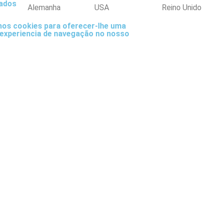
ados
Alemanha
USA
Reino Unido
mos cookies para oferecer-lhe uma
experiencia de navegação no nosso
Filipinas
Espanha
Pol
s
a por tipo de produtos