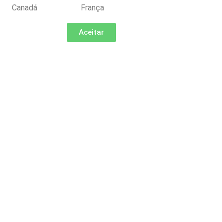
Canadá
França
Aceitar
ónia
Grécia