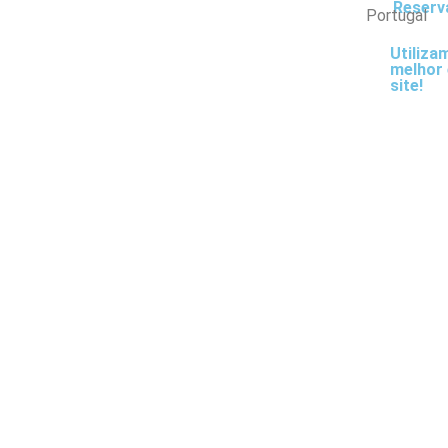
Reserv
Portugal
Utiliza
melhor 
site!
Malásia
DIY Líquido
Escolh