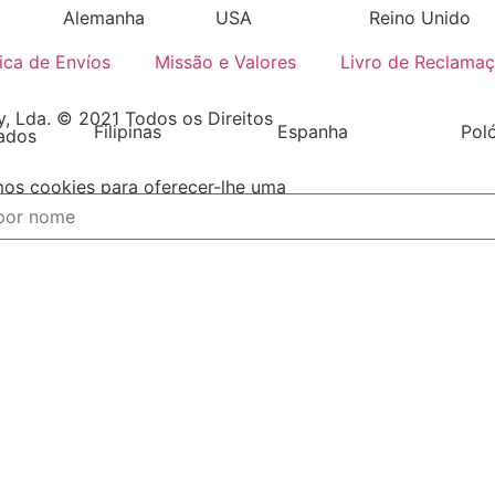
Alemanha
USA
Reino Unido
tica de Envíos
Missão e Valores
Livro de Reclama
, Lda. © 2021 Todos os Direitos
Filipinas
Espanha
Pol
ados
mos cookies para oferecer-lhe uma
experiencia de navegação no nosso
s
ha por tipo de produtos