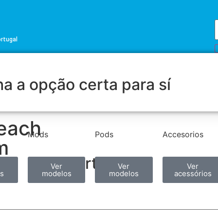
ortugal
a a opção certa para sí
each
Mods
Pods
Accesorios
m
Partilhar
Ver
Ver
Ver
s
modelos
modelos
acessórios