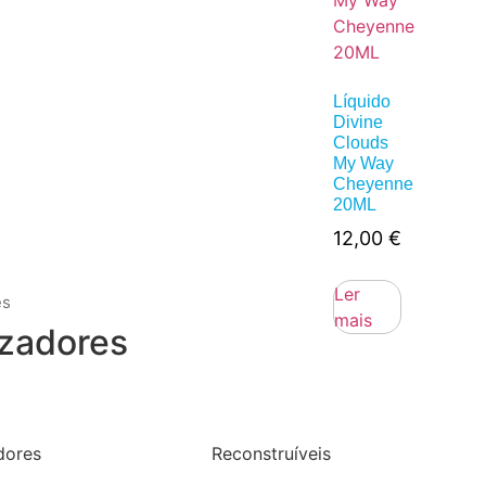
Líquido
Divine
Clouds
My Way
Cheyenne
20ML
12,00
€
Ler
es
mais
zadores
dores
Reconstruíveis