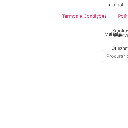
Portugal
Termos e Condições
Polí
Smokay
Malásia
Reserv
Utiliza
melhor 
site!
DIY Líquido
Escol