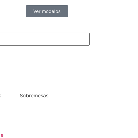
Ver modelos
s
Sobremesas
de