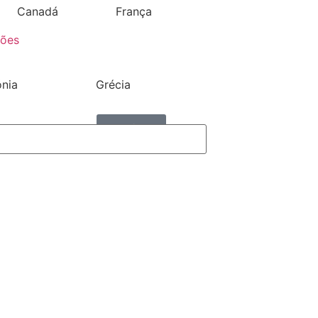
Canadá
França
ções
ónia
Grécia
Aceitar