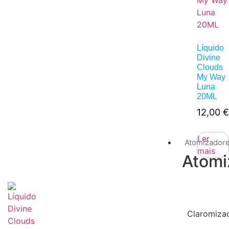
Líquido
Divine
Clouds
My Way
Luna
20ML
12,00
€
Ler
Atomizador
mais
Atomi
Claromiza