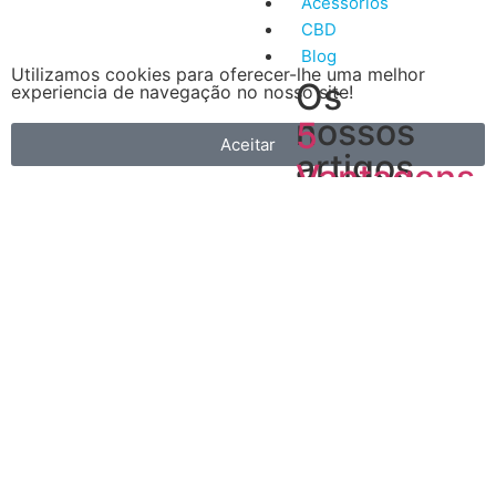
Acessórios
CBD
Blog
Utilizamos cookies para oferecer-lhe uma melhor
Os
experiencia de navegação no nosso site!
nossos
5
Aceitar
artigos
Vantagens
mais
do
recentes
Vape
A
primeira
é
que
é
muito
mais