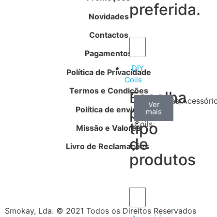
preferida.
Novidades
Contactos
Pagamentos
DIY
Política de Privacidade
Coils
Termos e Condições
Escolha
Arame
Algodão
Ferramentas/Acessóri
Ver
Ver
Ver
por
Política de envios
mais
mais
mais
–
tipo
Coils
Missão e Valores
de
Livro de Reclamações
produtos
Smokay, Lda. © 2021 Todos os Direitos Reservados