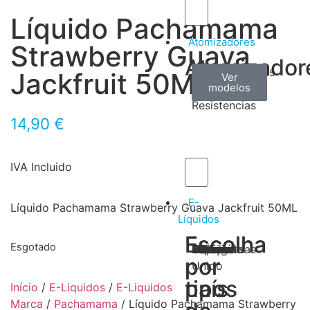
Líquido Pachamama
Atomizadores
Strawberry Guava
Atomizador
Claromizadores
Reconstruíveis
Coils
Jackfruit 50ML
Ver
Ver
Ver
modelos
modelos
modelos
/
Resistencias
14,90
€
IVA Incluido
E-
Líquido Pachamama Strawberry Guava Jackfruit 50ML
Líquidos
Escolha
Escolha
Esgotado
Tabaco
Frutas
Bebidas
Frescos
Sobremesas
Portugal
Alemanha
USA
Reino
Canadá
França
Malásia
Filipinas
Espanha
Polónia
Grécia
por
por
Unido
tipos
país
Início
/
E-Liquidos
/
E-Liquidos
Marca
/
Pachamama
/ Líquido Pachamama Strawberry