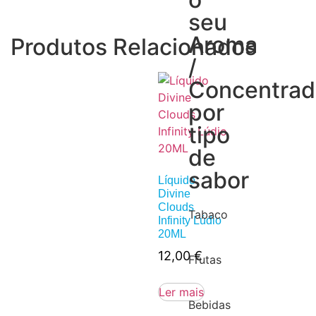
seu
Aroma
Produtos Relacionados
/
Concentra
por
tipo
de
sabor
Líquido
Divine
Clouds
Tabaco
Infinity Lúdio
20ML
12,00
€
Frutas
Ler mais
Bebidas