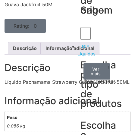
de
de
Guava Jackfruit 50ML
Sabor
origem
Rating: 0
DIY
Descrição
Informação adicional
Líquidos
Escolha
Descrição
Aromas
Bases
Accesorios
Ver
Ver
Ver
por
todos
mais
mais
/
tipo
Concentrados
Líquido Pachamama Strawberry Guava Jackfruit 50ML
de
Informação adicional
produtos
Peso
Escolha
0,086 kg
o