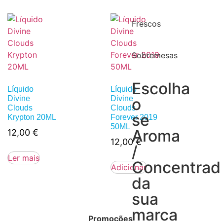
Frescos
Sobremesas
Escolha
Líquido
Líquido
Divine
Divine
o
Clouds
Clouds
se
Krypton 20ML
Forever 2019
50ML
Aroma
12,00
€
12,00
€
/
Ler mais
Concentra
Adicionar
da
sua
marca
Promoções