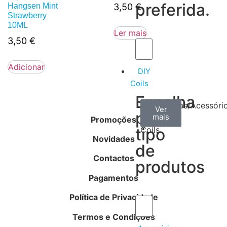
preferida.
Hangsen Mint
3,50
€
Strawberry
10ML
Ler mais
3,50
€
Adicionar
DIY
Coils
Escolha
Arame
Algodão
Ferramentas/Acessóri
Ver
Ver
Ver
por
mais
mais
mais
–
Promoções
tipo
Coils
Novidades
de
Contactos
produtos
Pagamentos
Política de Privacidade
Termos e Condições