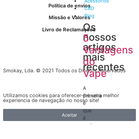
Acessórios
Política de envios
CBD
Blog
Missão e Valores
Os
Livro de Reclamações
nossos
5
artigos
Vantagens
mais
do
recentes
Smokay, Lda. © 2021 Todos os Direitos Reservados
Vape
A
Utilizamos cookies para oferecer-lhe uma melhor
primeira
experiencia de navegação no nosso site!
é
que
Aceitar
é
muito
mais