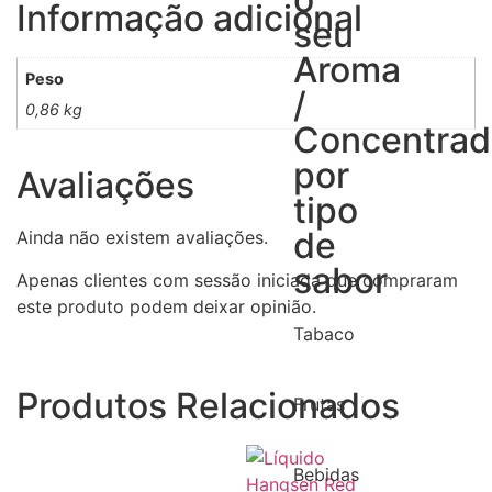
Informação adicional
seu
Aroma
Peso
/
0,86 kg
Concentra
por
Avaliações
tipo
de
Ainda não existem avaliações.
sabor
Apenas clientes com sessão iniciada que compraram
este produto podem deixar opinião.
Tabaco
Produtos Relacionados
Frutas
Bebidas