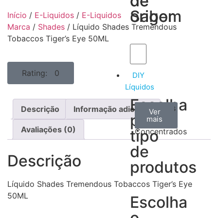
de
de
Sabor
origem
Início
/
E-Liquidos
/
E-Liquidos
Marca
/
Shades
/ Líquido Shades Tremendous
Tobaccos Tiger’s Eye 50ML
Rating: 0
DIY
Líquidos
Escolha
Aromas
Bases
Accesorios
Descrição
Informação adicional
Ver
Ver
Ver
por
todos
mais
mais
/
Avaliações (0)
tipo
Concentrados
de
Descrição
produtos
Líquido Shades Tremendous Tobaccos Tiger’s Eye
50ML
Escolha
o