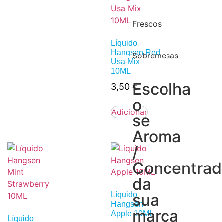
Frescos
Líquido
Hangsen Red
Sobremesas
Usa Mix
10ML
Escolha
3,50
€
o
Adicionar
se
Aroma
/
Concentra
da
Líquido
sua
Hangsen
marca
Apple 10ML
Líquido