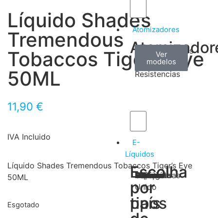
Líquido Shades
Atomizadores
Tremendous
Atomizador
Claromizadores
Reconstruíveis
Coils
Tobaccos Tiger’s Eye
Ver
Ver
Ver
modelos
modelos
modelos
/
50ML
Resistencias
11,90
€
IVA Incluido
E-
Líquidos
Líquido Shades Tremendous Tobaccos Tiger’s Eye
Escolha
Escolha
Tabaco
Frutas
Bebidas
Frescos
Sobremesas
Portugal
Alemanha
USA
Reino
Canadá
França
Malásia
Filipinas
Espanha
Polónia
Grécia
50ML
por
por
Unido
tipos
país
Esgotado